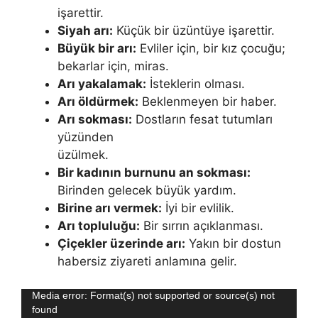
işarettir.
Siyah arı:
Küçük bir üzüntüye işarettir.
Büyük bir arı:
Evliler için, bir kız çocuğu;
bekarlar için, miras.
Arı yakalamak:
İsteklerin olması.
Arı öldürmek:
Beklenmeyen bir haber.
Arı sokması:
Dostların fesat tutumları
yüzünden
üzülmek.
Bir kadının burnunu an sokması:
Birinden gelecek büyük yardım.
Birine arı vermek:
İyi bir evlilik.
Arı topluluğu:
Bir sırrın açıklanması.
Çiçekler üzerinde arı:
Yakın bir dostun
habersiz ziyareti anlamına gelir.
Video
Media error: Format(s) not supported or source(s) not
found
oynatıcı