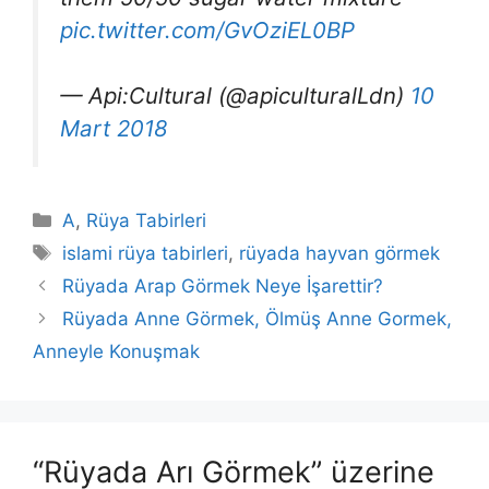
pic.twitter.com/GvOziEL0BP
— Api:Cultural (@apiculturalLdn)
10
Mart 2018
Kategoriler
A
,
Rüya Tabirleri
Etiketler
islami rüya tabirleri
,
rüyada hayvan görmek
Rüyada Arap Görmek Neye İşarettir?
Rüyada Anne Görmek, Ölmüş Anne Gormek,
Anneyle Konuşmak
“Rüyada Arı Görmek” üzerine