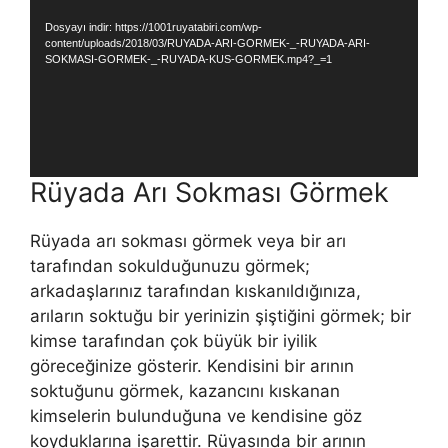
Dosyayı indir: https://1001ruyatabiri.com/wp-
content/uploads/2018/03/RUYADA-ARI-GORMEK-_-RUYADA-ARI-
SOKMASI-GORMEK-_-RUYADA-KUS-GORMEK.mp4?_=1
Rüyada Arı Sokması Görmek
Rüyada arı sokması görmek veya bir arı
tarafından sokulduğunuzu görmek;
arkadaşlarınız tarafından kıskanıldığınıza,
arıların soktuğu bir yerinizin şiştiğini görmek; bir
kimse tarafından çok büyük bir iyilik
göreceğinize gösterir.
Kendisini bir arının
soktuğunu görmek, kazancını kıskanan
kimselerin bulunduğuna ve kendisine göz
koyduklarına işarettir.
Rüyasında bir arının