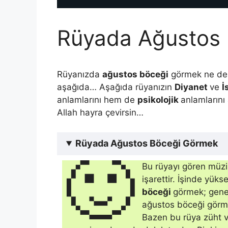
Rüyada Ağustos 
Rüyanızda
ağustos böceği
görmek ne dem
aşağıda… Aşağıda rüyanızın
Diyanet
ve
İ
anlamlarını hem de
psikolojik
anlamlarını 
Allah hayra çevirsin…
Rüyada Ağustos Böceği Görmek
🙂
Bu rüyayı gö­ren müzi
işarettir. İşinde yükse
böceği
görmek; genell
ağustos böceği görme
Bazen bu rüya züht v