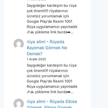
Saygıdeğer kardeşim bu rüya
çok önemli!!! rüyalarınızı
ücretsiz yorumlamak için
Google Play'de Resmi 1001
Rüya uygulamamızı yayınladık
🎉🙏 yükleme link burda➡️…
rüya alimi
-
Rüyada
Bayılmak Görmek Ne
Demek?
1 Aralık 2025
Saygıdeğer kardeşim bu rüya
çok önemli!!! rüyalarınızı
ücretsiz yorumlamak için
Google Play'de Resmi 1001
Rüya uygulamamızı yayınladık
🎉🙏 yükleme link burda➡️…
rüya alimi
-
Rüyada Elbise
Görmek, Elbise Giymek,