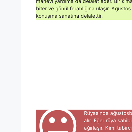
manevi yardıma da delalet eder. Bir kims
biter ve gönül ferahlığına ula­şır. Ağustos
konuşma sanatına delalettir.
😐
Rüyasında ağustosbö
alır. Eğer rüya sahib
ağırlaşır. Kimi tabir