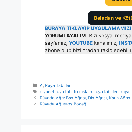
Beladan ve Köt
BURAYA TIKLAYIP UYGULAMAMIZI 
YORUMLAYALIM
. Bizi sosyal medya
sayfamız,
YOUTUBE
kanalımız,
INS
abone olup bizi oradan takip edebilir
Kategoriler
A
,
Rüya Tabirleri
Etiketler
diyanet rüya tabirleri
,
islami rüya tabirleri
,
rüya t
Rüyada Ağrı: Baş Ağrısı, Diş Ağrısı, Karın Ağrısı
Rüyada Ağustos Böceği