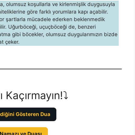
a, olumsuz koşullarla ve kirlenmiş­lik duygusuyla
niteliklerine göre farklı yorumlara kapı açabilir.
 zor şartlarla mücadele ederken beklen­medik
ilir. Uğurböceği, uçuçböceği de, benzeri
tma gibi böcekler, olum­suz duygularımızın bizde
at çeker.
ı Kaçırmayın!⤵️
diğini Gösteren Dua
 Namazı ve Duası