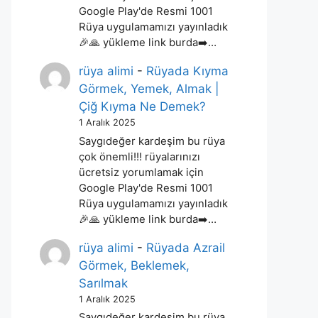
Google Play'de Resmi 1001
Rüya uygulamamızı yayınladık
🎉🙏 yükleme link burda➡️…
rüya alimi
-
Rüyada Kıyma
Görmek, Yemek, Almak |
Çiğ Kıyma Ne Demek?
1 Aralık 2025
Saygıdeğer kardeşim bu rüya
çok önemli!!! rüyalarınızı
ücretsiz yorumlamak için
Google Play'de Resmi 1001
Rüya uygulamamızı yayınladık
🎉🙏 yükleme link burda➡️…
rüya alimi
-
Rüyada Azrail
Görmek, Beklemek,
Sarılmak
1 Aralık 2025
Saygıdeğer kardeşim bu rüya