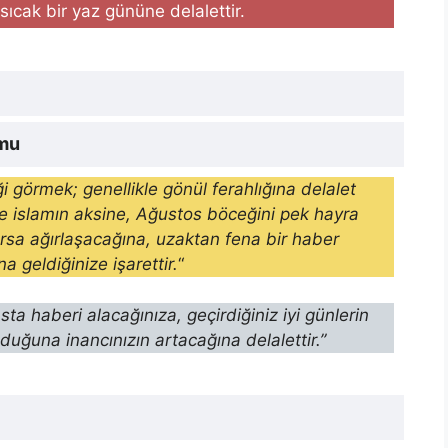
 sıcak bir yaz gününe de­lalettir.
umu
görmek; genellikle gönül ferahlığına delalet
 ve islamın aksine, Ağustos böceğini pek hayra
rsa ağırlaşacağına, uzaktan fena bir haber
 geldiğinize işarettir.
“
a haberi alacağınıza, geçirdiğiniz iyi günlerin
lduğuna inancınızın artacağına delalettir.”