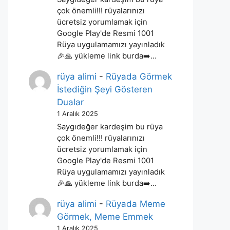
çok önemli!!! rüyalarınızı
ücretsiz yorumlamak için
Google Play'de Resmi 1001
Rüya uygulamamızı yayınladık
🎉🙏 yükleme link burda➡️…
rüya alimi
-
Rüyada Görmek
İstediğin Şeyi Gösteren
Dualar
1 Aralık 2025
Saygıdeğer kardeşim bu rüya
çok önemli!!! rüyalarınızı
ücretsiz yorumlamak için
Google Play'de Resmi 1001
Rüya uygulamamızı yayınladık
🎉🙏 yükleme link burda➡️…
rüya alimi
-
Rüyada Meme
Görmek, Meme Emmek
1 Aralık 2025