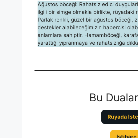
Ağustos böceği: Rahatsız edici duygularl
ilgili bir simge olmakla birlikte, rüyadaki 
Parlak renkli, gü­zel bir ağustos böceği,
destekler alabileceğimizin habercisi olab
anlamlara sa­hiptir. Hamamböceği, karafa
yarattığı yıpranmaya ve ra­hatsızlığa dikk
Bu Dualar
Rüyada İste
İstihare