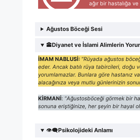
ağır bir hastalığa ve
Ağustos Böceği Sesi
🕋
Diyanet ve İslami Alimlerin Yor
İMAM NABLUSİ:
“
Rüyada ağustos böceği 
eder. Ancak batılı rüya tabircileri, doğu
yorumlamazlar. Bunlara göre hastanız va
alacağınıza veya mutlu günlerinizin sonuna
KİRMANİ
: “
Ağustosböceği görmek bir hast
sonuna eriştiğinize, her şeyin bir hayal o
👁‍🗨
Psikolojideki Anlamı