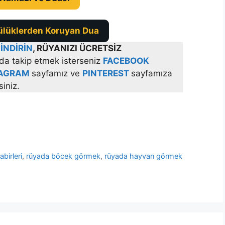
ülüklerden Koruyan Dua
İNDİRİN
, RÜYANIZI ÜCRETSİZ
da takip etmek isterseniz
FACEBOOK
TAGRAM
sayfamız ve
PINTEREST
sayfamıza
siniz.
abirleri
,
rüyada böcek görmek
,
rüyada hayvan görmek