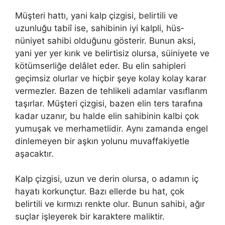
Müşteri hattı, yani kalp çizgisi, belirtili ve
uzunluğu tabiî ise, sahibinin iyi kalpli, hüs­
nüniyet sahibi olduğunu gösterir. Bunun aksi,
yani yer yer kırık ve belirtisiz olursa, süiniyete ve
kötümserliğe delâlet eder. Bu elin sahipleri
geçimsiz olurlar ve hiçbir şeye kolay kolay karar
vermez­ler. Bazen de tehlikeli adamlar vasıflarım
taşırlar. Müşteri çizgisi, bazen elin ters tarafına
kadar uzanır, bu halde elin sahibinin kalbi çok
yumuşak ve merhametlidir. Aynı zamanda engel
dinlemeyen bir aşkın yolunu muvaffakiyetle
aşacaktır.
Kalp çizgisi, uzun ve derin olursa, o adamın iç
hayatı kor­kunçtur. Bazı ellerde bu hat, çok
belirtili ve kırmızı renkte olur. Bunun sahibi, ağır
suçlar işleyerek bir karaktere maliktir.