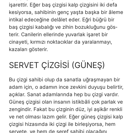
işarettir. Eğer baş çizgisi kalp çizgisini iki defa
kesiyorsa, sahibinin genç yaşta başka bir âleme
intikal edeceğine delâlet eder. Eğri büğrü bir
baş çizgisi kabalığı ve zihin bozukluğunu gös­
terir. Canilerin ellerinde yuvarlak işaret bir
cinayeti, kırmızı nok­tacıklar da yaralanmayı,
kazaları gösterir.
SERVET ÇİZGİSİ (GÜNEŞ)
Bu çizgi sahibi olup da sanatla uğraşmayan bir
adam için, o adamın ince zevkini duyuşu belirtir,
açıklar. Sanat adamlarında hep bu çizgi vardır.
Güneş çiz­gisi olan insanın istikbâli çok parlak ve
zengindir. Fakat bu çizginin düz, iyi aşikâr renkli
ve net olması lazım gelir. Eğer güneş çizgisi kalp
çizgisi hizasında iki çizgi ile birleşiyorsa, hem
servete, ve hem de şeref sahibi olacağını