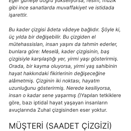
Eğer güneşe doğru yükseliyorsa, resim, müzik
gibi ince sanatlarda muvaffakiyet ve istidada
işarettir.
Bu kader çizgisi âdeta vâdeye bağlıdır. Şöyle ki,
üç yılda bir değişebilir. Bu çizgiden el
mütehassislan, insan yaşını da tahmin ederler,
bun­lara göre: Meselâ, kader çizgisinin, baş
çizgisiyle karşılaştığı yer, yirmi yaşı gösterirmiş.
Orada, bir kayma oluyorsa, yirmi yaş sahibinin
hayat hakkındaki fikirlerinin değişeceğine
alâmetmiş. Çizginin iki noktası, hayatm
uzunluğunu gösterirmiş. Nerede kesiliyorsa,
insan o kadar sene yaşarmış (
)Yapılan tetkiklere
göre, bazı iptidaî hayat yaşayan insanların
avuçlarında Zuhal çizgisinden eser yoktur.
MÜŞTERİ (SAADET ÇİZGİZİ)