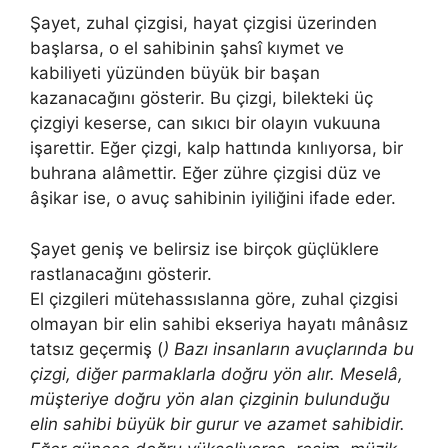
Şayet, zuhal çizgisi, hayat çizgisi üzerinden
başlarsa, o el sahibinin şahsî kıymet ve
kabiliyeti yüzünden büyük bir başan
kazanacağını gösterir. Bu çizgi, bilekteki üç
çizgiyi keserse, can sıkıcı bir olayın vukuuna
işarettir. Eğer çizgi, kalp hattında kınlıyor­sa, bir
buhrana alâmettir. Eğer zühre çizgisi düz ve
âşikar ise, o avuç sahibinin iyiliğini ifade eder.
Şayet geniş ve belirsiz ise birçok güç­lüklere
rastlanacağını gösterir.
El çizgileri mütehassıslanna göre, zuhal çizgisi
olmayan bir elin sahibi ekseriya hayatı mânâsız
tatsız geçermiş (
) Bazı insan­ların avuçlarında bu
çizgi, diğer parmaklarla doğru yön alır. Meselâ,
müşteriye doğru yön alan çizginin bulunduğu
elin sahibi büyük bir gurur ve azamet sahibidir.