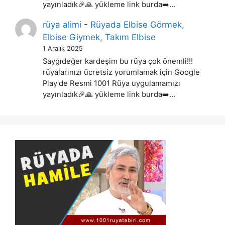
yayınladık🎉🙏 yükleme link burda➡️…
rüya alimi
-
Rüyada Elbise Görmek,
Elbise Giymek, Takım Elbise
1 Aralık 2025
Saygıdeğer kardeşim bu rüya çok önemli!!!
rüyalarınızı ücretsiz yorumlamak için Google
Play'de Resmi 1001 Rüya uygulamamızı
yayınladık🎉🙏 yükleme link burda➡️…