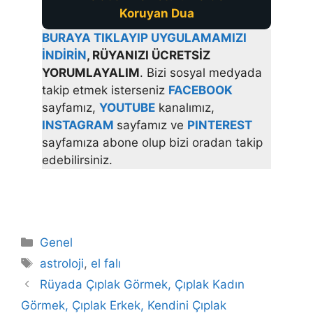
Koruyan Dua
BURAYA TIKLAYIP UYGULAMAMIZI
İNDİRİN
, RÜYANIZI ÜCRETSİZ
YORUMLAYALIM
. Bizi sosyal medyada
takip etmek isterseniz
FACEBOOK
sayfamız,
YOUTUBE
kanalımız,
INSTAGRAM
sayfamız ve
PINTEREST
sayfamıza abone olup bizi oradan takip
edebilirsiniz.
Kategoriler
Genel
Etiketler
astroloji
,
el falı
Rüyada Çıplak Görmek, Çıplak Kadın
Görmek, Çıplak Erkek, Kendini Çıplak