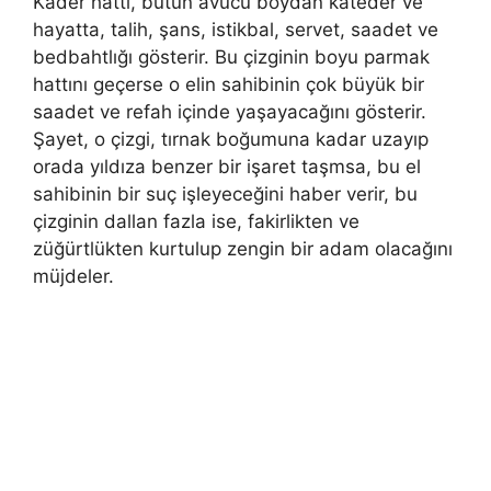
Kader hattı, bütün avucu boydan kateder ve
hayatta, talih, şans, istikbal, servet, saadet ve
bedbahtlığı gösterir. Bu çizginin boyu parmak
hattını geçerse o elin sahibinin çok büyük bir
saadet ve refah içinde yaşayacağını gösterir.
Şayet, o çizgi, tırnak boğumuna kadar uzayıp
orada yıldıza benzer bir işaret taşmsa, bu el
sahibinin bir suç iş­leyeceğini haber verir, bu
çizginin dallan fazla ise, fakirlikten ve
züğürtlükten kurtulup zengin bir adam olacağını
müjdeler.