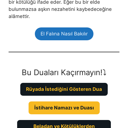
bir kötülüğü ifade eder. Eğer bu bir elde
bulunmazsa aş­kın nezahetini kaybedeceğine
alâmettir.
El Falına Nasıl Bakılır
Bu Duaları Kaçırmayın!⤵️
Rüyada İstediğini Gösteren Dua
İstihare Namazı ve Duası
Beladan ve Kötülüklerden