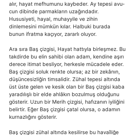
alır, hayat mefhumunu kaybeder. Ay tepesi avu­
cun dibinde parmakların uzağındadır.
Hususiyeti, hayal, muhayyile ve zihin
dinlemesini mümkün kılar. Halbuki burada
bunun ifratma kaçıyor, zararlı oluyor.
Ara sıra Baş çizgisi, Hayat hattıyla birleşmez. Bu
takdirde bu elin sahibi olan adam, kendine aşırı
derece itimat besliyor, herkesle mücadele eder.
Baş çizgisi soluk renkte olursa; az bir zekânın,
düşüncesiz­liğin timsalidir. Zühal tepesi altında
üst üste gelen ve kesik olan bir Baş çizgisi kaba
yaradılışlı bir elde ahlâkın bozulmuş olduğunu
gös­terir. Uzun bir Merih çizgisi, hafızanın iyiliğini
belirtir. Eğer Baş çizgisi çatal olursa, o adamın
kurnazlığını gösterir.
Baş çizgisi zühal altında kesilirse bu havaîliğe