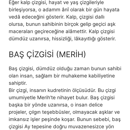
Eğer kalp çizgisi, hayat ve yaş çizgileriyle
birleşiyorsa, o adamm ânî olarak bir gün hayata
vedâ edeceğini gösterir. Kalp, çiz­gisi dallı
olursa, bunun sahibinin birçok gelip geçici aşk
maceraları geçireceğine alâmettir. Kalp çizgisi
dümdüz uzanırsa, hissizliği, lâkayıtlığı gösterir.
BAŞ ÇİZGİSİ (MERİH)
Baş çizgisi, dümdüz olduğu zaman bunun sahibi
olan insan, sağlam bir muhakeme kabiliyetine
sahiptir.
Bir çizgi, insanın kudretinin ölçüsüdür. Bu çizgi
umumiyetle Merih’te nihayet bulur. Baş çizgisi
başka bir yönde uzanırsa, o in­san delice
projeler, çılgın teşebbüsler, olmayacak aşklar ve
imkan­sız işler peşinde koşar. Bunun sebebi, baş
çizgisi Ay tepesine doğru muvazenesizce yön