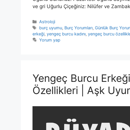
ve gri Uğurlu Çiçeğiniz: Nilüfer ve Zamb
Kategoriler
Astroloji
Etiketler
burç uyumu
,
Burç Yorumları
,
Günlük Burç Yorum
erkeği
,
yengeç burcu kadını
,
yengeç burcu özellikle
Yorum yap
Yengeç Burcu Erkeği
Özellikleri | Aşk Uy