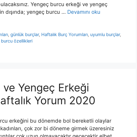
 bulacaksınız. Yengeç burcu erkeği ve yengeç
inin dışında; yengeç burcu …
Devamını oku
ları
,
günlük burçlar
,
Haftalık Burç Yorumları
,
uyumlu burçlar
,
burcu özellikleri
 ve Yengeç Erkeği
 Haftalık Yorum 2020
urcu erkeğini bu dönemde bol bereketli olaylar
kadınları, çok zor bi döneme girmek üzeresiniz
ıkıntılar çok uzun olmayacaktır geçecektir elbet,