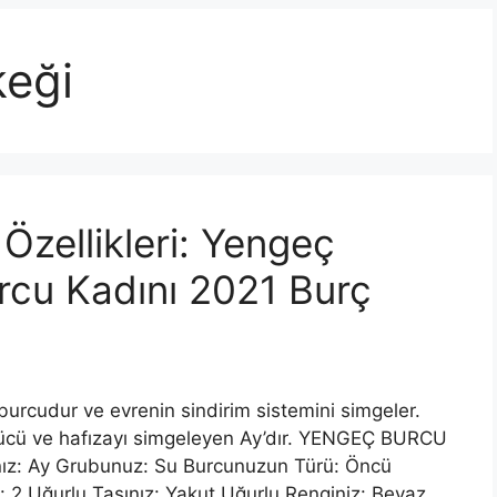
keği
zellikleri: Yengeç
rcu Kadını 2021 Burç
rcudur ve evrenin sindirim sistemini simgeler.
gücü ve hafızayı simgeleyen Ay’dır. YENGEÇ BURCU
ınız: Ay Grubunuz: Su Burcunuzun Türü: Öncü
 2 Uğurlu Taşınız: Yakut Uğurlu Renginiz: Beyaz