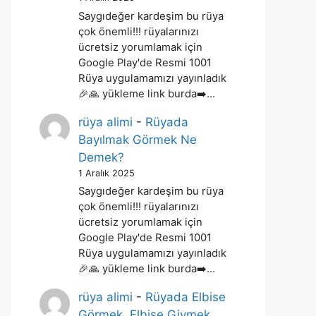
Saygıdeğer kardeşim bu rüya
çok önemli!!! rüyalarınızı
ücretsiz yorumlamak için
Google Play'de Resmi 1001
Rüya uygulamamızı yayınladık
🎉🙏 yükleme link burda➡️…
rüya alimi
-
Rüyada
Bayılmak Görmek Ne
Demek?
1 Aralık 2025
Saygıdeğer kardeşim bu rüya
çok önemli!!! rüyalarınızı
ücretsiz yorumlamak için
Google Play'de Resmi 1001
Rüya uygulamamızı yayınladık
🎉🙏 yükleme link burda➡️…
rüya alimi
-
Rüyada Elbise
Görmek, Elbise Giymek,