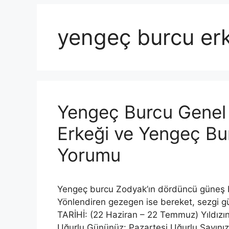
yengeç burcu er
Yengeç Burcu Genel Ö
Erkeği ve Yengeç Bu
Yorumu
Yengeç burcu Zodyak’ın dördüncü güneş bu
Yönlendiren gezegen ise bereket, sezgi 
TARİHİ: (22 Haziran – 22 Temmuz) Yıldız
Uğurlu Gününüz: Pazartesi Uğurlu Sayınız: