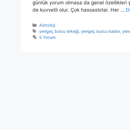
günlük yorum olmasa da genel özellikleri ş
de kuvvetli olur. Çok hassastırlar. Her …
D
Kategoriler
Astroloji
Etiketler
yengeç burcu erkeği
,
yengeç burcu kadını
,
yeng
5 Yorum