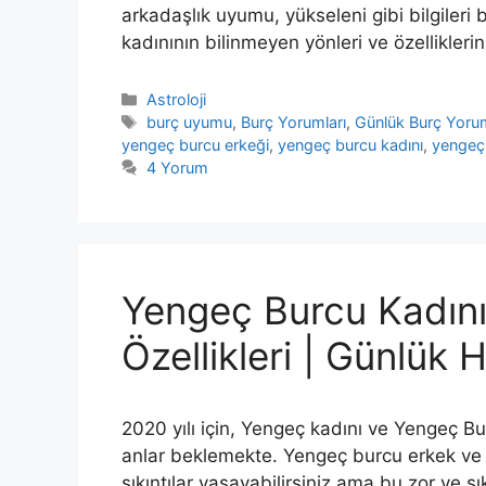
arkadaşlık uyumu, yükseleni gibi bilgileri
kadınının bilinmeyen yönleri ve özellikler
Kategoriler
Astroloji
Etiketler
burç uyumu
,
Burç Yorumları
,
Günlük Burç Yorum
yengeç burcu erkeği
,
yengeç burcu kadını
,
yengeç 
4 Yorum
Yengeç Burcu Kadını
Özellikleri | Günlük
2020 yılı için, Yengeç kadını ve Yengeç B
anlar beklemekte. Yengeç burcu erkek ve 
sıkıntılar yaşayabilirsiniz ama bu zor ve s