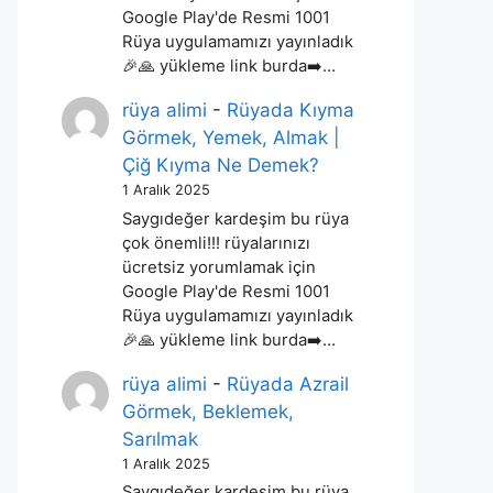
Google Play'de Resmi 1001
Rüya uygulamamızı yayınladık
🎉🙏 yükleme link burda➡️…
rüya alimi
-
Rüyada Kıyma
Görmek, Yemek, Almak |
Çiğ Kıyma Ne Demek?
1 Aralık 2025
Saygıdeğer kardeşim bu rüya
çok önemli!!! rüyalarınızı
ücretsiz yorumlamak için
Google Play'de Resmi 1001
Rüya uygulamamızı yayınladık
🎉🙏 yükleme link burda➡️…
rüya alimi
-
Rüyada Azrail
Görmek, Beklemek,
Sarılmak
1 Aralık 2025
Saygıdeğer kardeşim bu rüya