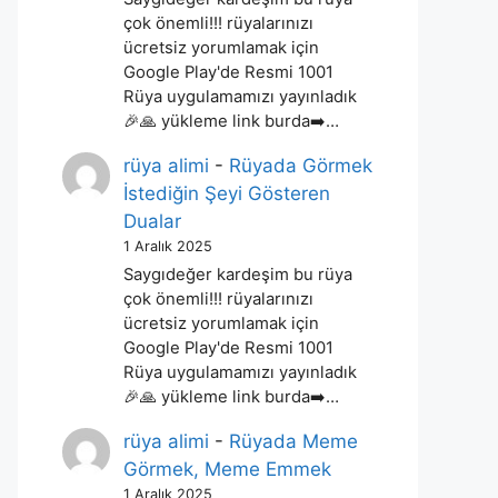
çok önemli!!! rüyalarınızı
ücretsiz yorumlamak için
Google Play'de Resmi 1001
Rüya uygulamamızı yayınladık
🎉🙏 yükleme link burda➡️…
rüya alimi
-
Rüyada Görmek
İstediğin Şeyi Gösteren
Dualar
1 Aralık 2025
Saygıdeğer kardeşim bu rüya
çok önemli!!! rüyalarınızı
ücretsiz yorumlamak için
Google Play'de Resmi 1001
Rüya uygulamamızı yayınladık
🎉🙏 yükleme link burda➡️…
rüya alimi
-
Rüyada Meme
Görmek, Meme Emmek
1 Aralık 2025