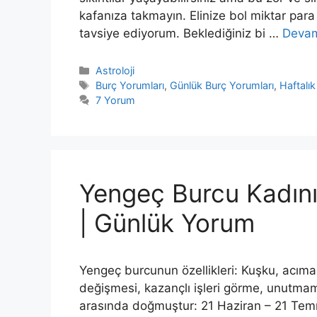
kafanıza takmayın. Elinize bol miktar para
tavsiye ediyorum. Beklediğiniz bi …
Devam
Kategoriler
Astroloji
Etiketler
Burç Yorumları
,
Günlük Burç Yorumları
,
Haftalık
7 Yorum
Yengeç Burcu Kadını
| Günlük Yorum
Yengeç burcunun özellikleri: Kuşku, acıma, 
değişmesi, kazançlı işleri görme, unutmama
arasında doğmuştur: 21 Haziran – 21 Temm