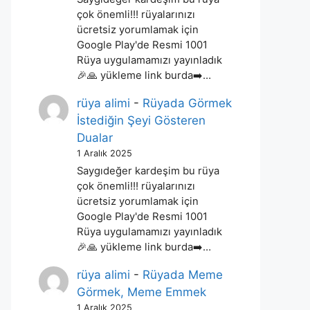
çok önemli!!! rüyalarınızı
ücretsiz yorumlamak için
Google Play'de Resmi 1001
Rüya uygulamamızı yayınladık
🎉🙏 yükleme link burda➡️…
rüya alimi
-
Rüyada Görmek
İstediğin Şeyi Gösteren
Dualar
1 Aralık 2025
Saygıdeğer kardeşim bu rüya
çok önemli!!! rüyalarınızı
ücretsiz yorumlamak için
Google Play'de Resmi 1001
Rüya uygulamamızı yayınladık
🎉🙏 yükleme link burda➡️…
rüya alimi
-
Rüyada Meme
Görmek, Meme Emmek
1 Aralık 2025