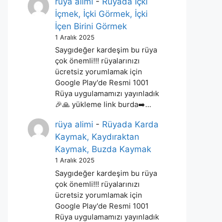
rüya alimi
-
Rüyada İçki
İçmek, İçki Görmek, İçki
İçen Birini Görmek
1 Aralık 2025
Saygıdeğer kardeşim bu rüya
çok önemli!!! rüyalarınızı
ücretsiz yorumlamak için
Google Play'de Resmi 1001
Rüya uygulamamızı yayınladık
🎉🙏 yükleme link burda➡️…
rüya alimi
-
Rüyada Karda
Kaymak, Kaydıraktan
Kaymak, Buzda Kaymak
1 Aralık 2025
Saygıdeğer kardeşim bu rüya
çok önemli!!! rüyalarınızı
ücretsiz yorumlamak için
Google Play'de Resmi 1001
Rüya uygulamamızı yayınladık