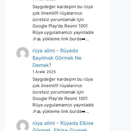
Saygıdeğer kardeşim bu rüya
çok önemli!!! rüyalarınızı
ücretsiz yorumlamak için
Google Play'de Resmi 1001
Rüya uygulamamızı yayınladık
🎉🙏 yükleme link burda➡️…
rüya alimi
-
Rüyada
Bayılmak Görmek Ne
Demek?
1 Aralık 2025
Saygıdeğer kardeşim bu rüya
çok önemli!!! rüyalarınızı
ücretsiz yorumlamak için
Google Play'de Resmi 1001
Rüya uygulamamızı yayınladık
🎉🙏 yükleme link burda➡️…
rüya alimi
-
Rüyada Elbise
Görmek, Elbise Giymek,