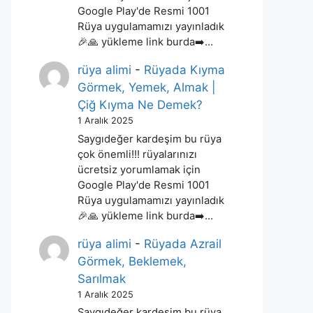
Google Play'de Resmi 1001
Rüya uygulamamızı yayınladık
🎉🙏 yükleme link burda➡️…
rüya alimi
-
Rüyada Kıyma
Görmek, Yemek, Almak |
Çiğ Kıyma Ne Demek?
1 Aralık 2025
Saygıdeğer kardeşim bu rüya
çok önemli!!! rüyalarınızı
ücretsiz yorumlamak için
Google Play'de Resmi 1001
Rüya uygulamamızı yayınladık
🎉🙏 yükleme link burda➡️…
rüya alimi
-
Rüyada Azrail
Görmek, Beklemek,
Sarılmak
1 Aralık 2025
Saygıdeğer kardeşim bu rüya