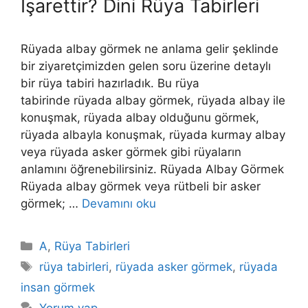
İşarettir? Dini Rüya Tabirleri
Rüyada albay görmek ne anlama gelir şeklinde
bir ziyaretçimizden gelen soru üzerine detaylı
bir rüya tabiri hazırladık. Bu rüya
tabirinde rüyada albay görmek, rüyada albay ile
konuşmak, rüyada albay olduğunu görmek,
rüyada albayla konuşmak, rüyada kurmay albay
veya rüyada asker görmek gibi rüyaların
anlamını öğrenebilirsiniz. Rüyada Albay Görmek
Rüyada albay görmek veya rütbeli bir asker
görmek; …
Devamını oku
Kategoriler
A
,
Rüya Tabirleri
Etiketler
rüya tabirleri
,
rüyada asker görmek
,
rüyada
insan görmek
Yorum yap