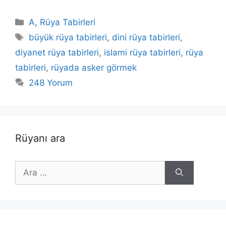
Kategoriler
A
,
Rüya Tabirleri
Etiketler
büyük rüya tabirleri
,
dini rüya tabirleri
,
diyanet rüya tabirleri
,
islami rüya tabirleri
,
rüya
tabirleri
,
rüyada asker görmek
248 Yorum
Rüyanı ara
için
ara