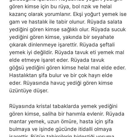
gören kimse için bu rüya, bol rızık ve helal
kazanç olarak yorumlanır. Ekşi yoğurt yemek ise
gam ve hastalık ile tabir olunur. Rüyada salata
yediğini gören kimse sağlıklı olur.
Rüyada sucuk
yediğini gören kimse, yakında bir seyahate
çıkarak dinlenmeye işarettir.
Rüyada şeftali
yemek iyi değildir.
Rüyada tavuk eti yemek mal
elde etmeye işaret eder. Rüyada tavuk
göğsü
yediğini gören kimse helal mal elde eder.
Hastalıktan şifa bulur ve bir çok hayrı elde
eder.
Rüyasında havuç yediği gören kimse
üzüntüye düşer.
Rüyasında kristal tabaklarda yemek yediğini
gören kimse, saliha bir hanımla evlenir. Rüyada
mantar yemek, uzun ömüre, hasta için şifa
bulmaya ve işinde gücünde itidalli olmaya
işarettir.
Bütün tabircilerin birleştiği yoruma