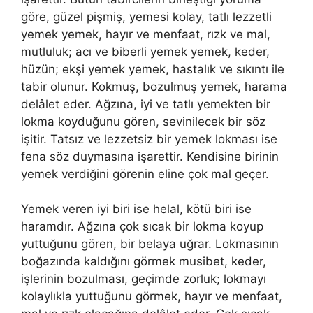
göre, güzel pişmiş, yemesi kolay, tatlı lezzetli
yemek yemek, hayır ve menfaat, rızk ve mal,
mutluluk; acı ve biberli yemek yemek, keder,
hüzün; ekşi yemek yemek, hastalık ve sıkıntı ile
tabir olunur. Kokmuş, bozulmuş yemek, harama
delâlet eder. Ağzına, iyi ve tatlı yemekten bir
lokma koyduğunu gören, sevinilecek bir söz
işitir. Tatsız ve lezzetsiz bir yemek lokması ise
fena söz duymasına işarettir. Kendisine birinin
yemek verdiğini görenin eline çok mal geçer.
Yemek veren iyi biri ise helal, kötü biri ise
haramdır. Ağzına çok sıcak bir lokma koyup
yuttuğunu gören, bir belaya uğrar. Lokmasının
boğazında kaldığını görmek musibet, keder,
işlerinin bozulması, geçimde zorluk; lokmayı
kolaylıkla yuttuğunu görmek, hayır ve menfaat,