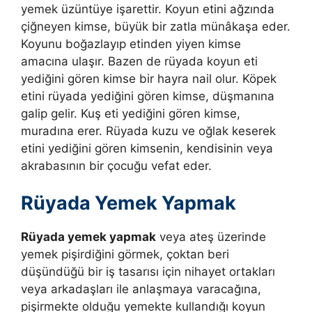
yemek üzüntüye işarettir. Koyun etini ağzında
çiğneyen kimse, büyük bir zatla münâkaşa eder.
Koyunu boğazlayıp etinden yiyen kimse
amacına ulaşır. Bazen de rüyada koyun eti
yediğini gören kimse bir hayra nail olur.
Köpek
etini rüyada yediğini gören kimse, düşmanına
galip gelir. Kuş eti yediğini gören kimse,
muradına erer.
Rüyada kuzu ve oğlak keserek
etini yediğini gören kimsenin, kendisinin veya
akrabasının bir çocuğu vefat eder.
Rüyada Yemek Yapmak
Rüyada yemek yapmak
veya ateş üzerinde
yemek pişirdiğini görmek, çoktan beri
düşündüğü bir iş tasarısı için nihayet ortakları
veya arkadaşları ile anlaşmaya varacağına,
pişirmekte olduğu yemekte kullandığı koyun