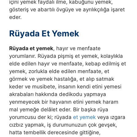
içini yemek faydalı ilme, kabuğunu yemek,
gösteriş ve abartılı övgüye ve ayrılıkçılığa işaret
eder.
Rüyada Et Yemek
R
üyada et yemek
, hayır ve menfaate
yorumlanır. Rüyada pişmiş et yemek, kolaylıkla
elde edilen hayır ve menfaate, kebap edilmiş et
yemek, zorlukla elde edilen menfaate, et
görmek ve yemek hastalığa, et alıp satmak
keder ve musibete, insanın kendi etini yemesi
akrabaları hakkında dedikodu yapmaya
yenmeyecek bir hayvanın etini yemek haram
mal yemeğe delâlet eder. Bir başka rüya
yorumcusu der ki; r
üyada
et yemek
veya ızgara
cızbız yapmak, iş durumunuzun çok gevşek,
hatta tembellik derecesinde gittiğine,