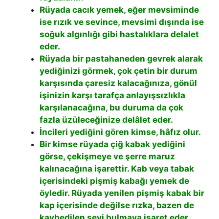
Rüyada cacık yemek, eğer mevsiminde
ise rızık ve sevince, mevsimi dışında ise
soğuk algınlığı gibi hastalıklara delalet
eder.
Rüyada bir pastahaneden gevrek alarak
yediğinizi görmek, çok çetin bir durum
karşısında çaresiz kalacağınıza, gönül
işinizin karşı tarafça anlayışsızlıkla
karşılanacağına, bu duruma da çok
fazla üzüleceğinize delâlet eder.
İncileri yediğini gören kimse, hâfız olur.
Bir kimse rüyada çiğ kabak yediğini
görse, çekişmeye ve şerre maruz
kalınacağına işarettir. Kab veya tabak
içerisindeki pişmiş kabağı yemek de
öyledir. Rüyada yenilen pişmiş kabak bir
kap içerisinde değilse rızka, bazen de
kaybedilen şeyi bulmaya işaret eder.