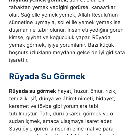
tabaktan yemek yediğini görürse, kanaatkar
olur. Sağ elle yemek yemek, Allah Resulü’nün
sünnetine uymayla, sol el ile yemek yemek ise
düşman ile tabir olunur. İnsan eti yediğini gören
kimse, gıybet ve koğuculuk yapar. Rüyada
yemek görmek, iyiye yorumlanır. Bazı küçük
hoşnutsuzlukların meydana gelse de iyi gidişata
işarettir.
Rüyada Su Görmek
Rüyada su görmek
hayat, huzur, ömür, rızık,
temizlik, şif, dünya ve âhiret nimeti, hidayet,
keramet ve tövbe gibi yorumlara tabi
tutulmuştur.
Tatlı, duru akarsu görmek ve o
sudan içmek, amaca ulaşmaya işaret eder.
Suyu öyle gören kimsenin eline mal ve para