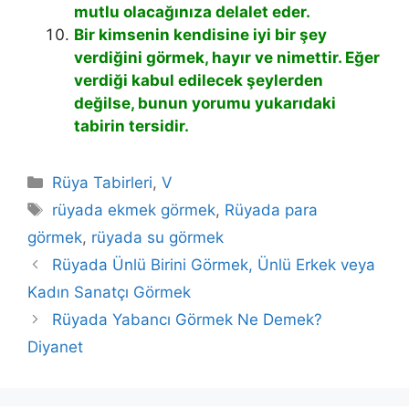
mutlu olacağınıza delalet eder.
Bir kimsenin kendisine iyi bir şey
verdiğini görmek, hayır ve nimettir. Eğer
verdiği kabul edilecek şeylerden
değilse, bunun yorumu yukarıdaki
tabirin tersidir.
Kategoriler
Rüya Tabirleri
,
V
Etiketler
rüyada ekmek görmek
,
Rüyada para
görmek
,
rüyada su görmek
Rüyada Ünlü Birini Görmek, Ünlü Erkek veya
Kadın Sanatçı Görmek
Rüyada Yabancı Görmek Ne Demek?
Diyanet