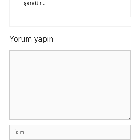
işarettir…
Yorum yapın
Yorum
İsim