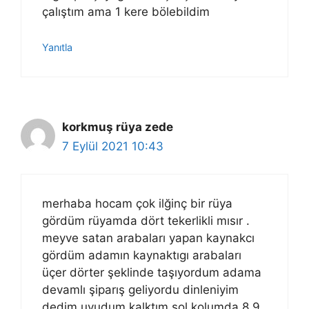
çalıştım ama 1 kere bölebildim
Yanıtla
korkmuş rüya zede
7 Eylül 2021 10:43
merhaba hocam çok ilğinç bir rüya
gördüm rüyamda dört tekerlikli mısır .
meyve satan arabaları yapan kaynakcı
gördüm adamın kaynaktıgı arabaları
üçer dörter şeklinde taşıyordum adama
devamlı şiparış geliyordu dinleniyim
dedim uyudum kalktım sol kolumda 8 9