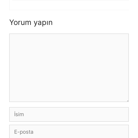
Yorum yapın
Yorum
İsim
E-
posta