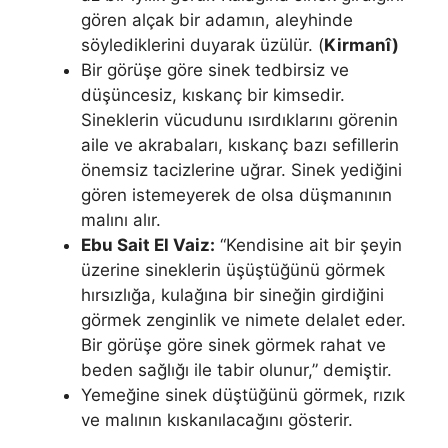
gören alçak bir adamın, aleyhinde
söylediklerini duyarak üzülür. (
Kirmanî)
Bir görüşe göre sinek tedbirsiz ve
düşüncesiz, kıskanç bir kimsedir.
Sineklerin vücudunu ısırdıklarını görenin
aile ve akrabaları, kıskanç bazı sefillerin
önemsiz tacizlerine uğrar. Sinek yediğini
gören istemeyerek de olsa düşmanının
malını alır.
Ebu Sait El Vaiz:
“Kendisine ait bir şeyin
üzerine sineklerin üşüştüğü­nü görmek
hırsızlığa, kulağına bir sineğin girdiğini
görmek zenginlik ve ni­mete delalet eder.
Bir görüşe göre sinek görmek rahat ve
beden sağlığı ile tabir olunur,” demiştir.
Yemeğine sinek düştüğünü görmek, rızık
ve malının kıskanılacağını gösterir.