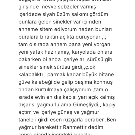
girişinde mevve sebzeler varmış
içeridede siyah üzüm salkımı gördüm
bunlara gelen sinekler var içimden
anneme sitem ediyorum neden bunları
buralara bıraktın açıkta duruyorlar ,,,
tam o sırada annem bana yeni yorgan
yeni yatak hazırlamış, karyolada onlara
bakarken bi anda içeriye arı sürüsü gibi
siinekler sinek sürüsü girdi,,ç.ok
kalabalıktı , parmak kadar büyük bitane
güve kelebeği de gelip başıma konmuş
ondan kurtulmaya çalışıyorum ,tam o
sırada evin en dış kapısı yarı açık kalmış
dışarısı yağmurlu ama Güneşliydi,, kapıyı
açtım ve içeriye güneş ve yağmur
taneleri girdi esen rüzgarla beraber ,Ben
yağmur berekettir Rahmettir dedim
sonra bianda içerideki sinekler