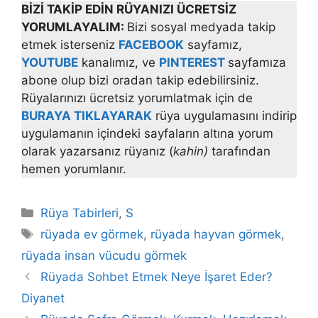
BİZİ TAKİP EDİN RÜYANIZI ÜCRETSİZ
YORUMLAYALIM:
Bizi sosyal medyada takip
etmek isterseniz
FACEBOOK
sayfamız,
YOUTUBE
kanalımız, ve
PINTEREST
sayfamıza
abone olup bizi oradan takip edebilirsiniz.
Rüyalarınızı ücretsiz yorumlatmak için de
BURAYA TIKLAYARAK
rüya uygulamasını indirip
uygulamanın içindeki sayfaların altına yorum
olarak yazarsanız rüyanız (
kahin)
tarafından
hemen yorumlanır.
Kategoriler
Rüya Tabirleri
,
S
Etiketler
rüyada ev görmek
,
rüyada hayvan görmek
,
rüyada insan vücudu görmek
Rüyada Sohbet Etmek Neye İşaret Eder?
Diyanet