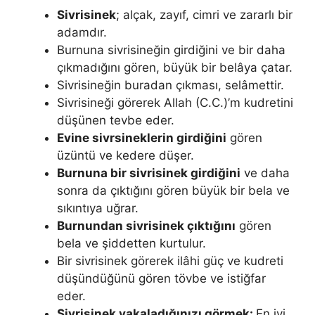
Sivrisinek
; alçak, zayıf, cimri ve zararlı bir
adamdır.
Burnuna sivrisineğin girdiğini ve bir daha
çıkmadığını gören, büyük bir belâya çatar.
Sivrisineğin buradan çıkması, selâmettir.
Sivrisineği görerek Allah (C.C.)’m kudretini
düşünen tevbe eder.
Evine sivrsineklerin girdiğini
gören
üzüntü ve kedere düşer.
Burnuna bir sivrisinek girdiğini
ve daha
sonra da çıktığını gören bü­yük bir bela ve
sıkıntıya uğrar.
Burnundan sivrisinek çıktığını
gören
bela ve şiddetten kurtulur.
Bir sivrisinek görerek ilâhi güç ve kudreti
düşündü­ğünü gören tövbe ve istiğfar
eder.
Sivrisinek yakaladığınızı görmek:
En iyi