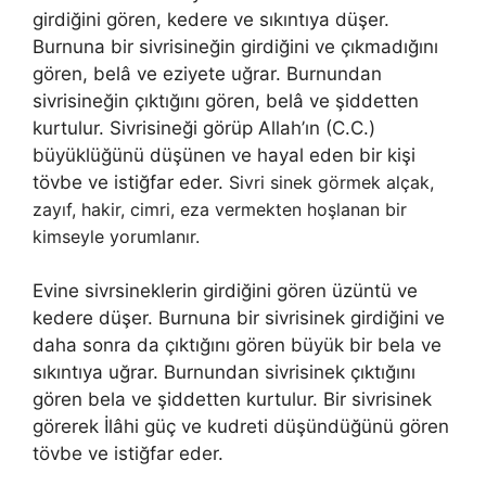
girdiğini gören, kedere ve sıkıntıya düşer.
Burnuna bir sivrisineğin girdiğini ve çıkmadığını
gören, belâ ve eziyete uğrar. Burnundan
sivrisineğin çıktığını gören, belâ ve şiddetten
kurtulur. Sivrisineği görüp Allah’ın (C.C.)
büyüklüğünü düşünen ve hayal eden bir kişi
tövbe ve istiğfar eder.
Sivri sinek görmek alçak,
zayıf, hakir, cimri, eza vermekten hoşlanan bir
kimseyle yorumlanır.
Evine sivrsineklerin girdiğini gören üzüntü ve
kedere düşer. Burnuna bir sivrisinek girdiğini ve
daha sonra da çıktığını gören bü­yük bir bela ve
sıkıntıya uğrar. Burnundan sivrisinek çıktığını
gören bela ve şiddetten kurtulur. Bir sivrisinek
görerek İlâhi güç ve kudreti düşündü­ğünü gören
tövbe ve istiğfar eder.