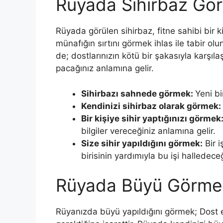
Rüyada Sihirbaz Gö
Rüyada görülen sihirbaz, fitne sahibi bir ki
münafığın sırtını görmek ihlas ile tabir ol
de; dostları­nızın kötü bir şakasıyla karşıl
pacağınız anlamına gelir.
Sihirbazı sahnede görmek:
Yeni bi
Kendinizi sihirbaz olarak görmek:
Bir kişiye sihir yaptığınızı görmek
bilgiler vereceğiniz anlamına gelir.
Size sihir yapıldığını görmek:
Bir i
birisinin yardımıyla bu işi halledeceğ
Rüyada Büyü Görme
Rüyanızda büyü yapıldığını görmek; Dost