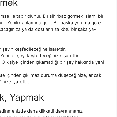
rmek
mse ile tabir olunur. Bir sihirbaz görmek İslam, bir
unur. Yenilik anlamına gelir. Bir başka yoruma göre
aşacağınıza ya da dostlarınıza kötü bir şaka ya­
r şeyin keş­fedileceğine işarettir.
Yeni bir şeyi keşfedeceğinize işarettir.
:
O kişiye içinden çıkamadığı bir şey hakkında yeni
şte içinden çıkılmaz duruma düşeceği­nize, ancak
inize işarettir.
k, Yapmak
 edinmenizde daha dikkatli davranmanız