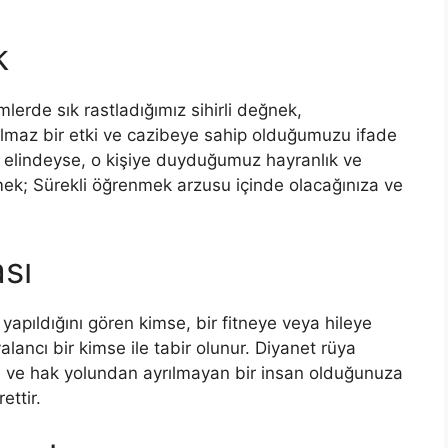
k
mlerde sık rastladığımız sihirli değnek,
ulmaz bir etki ve cazibeye sahip olduğumuzu ifade
n elindeyse, o kişiye duyduğumuz hayranlık ve
mek; Sürekli öğrenmek ar­zusu içinde olacağınıza ve
sı
yapıldığını gören kimse, bir fitneye veya hileye
alancı bir kimse ile tabir olunur. Diyanet rüya
tün ve hak yolundan ay­rılmayan bir insan olduğunuza
ettir.