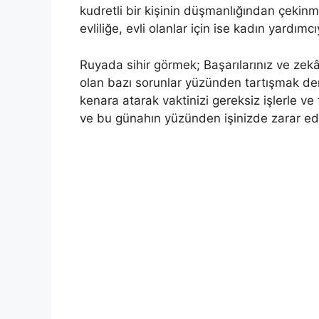
kudretli bir kişinin düşmanlığından çekinmen
evliliğe, evli olanlar için ise kadın yar­dımcı
Ruyada sihir görmek; Başarıla­rınız ve zekâ
olan bazı so­runlar yüzünden tartışmak de
kenara atarak vakti­nizi gereksiz işlerle v
ve bu günahın yüzünden işinizde zarar edere