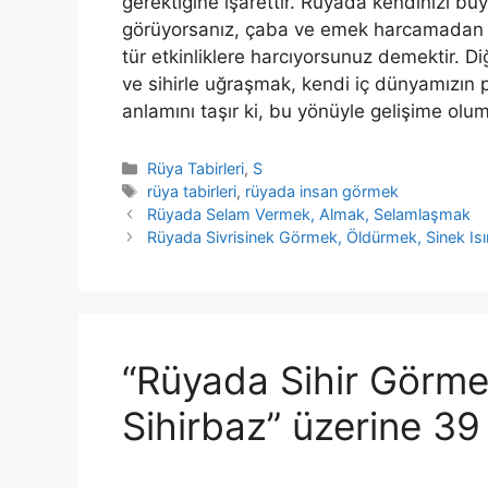
gerektiğine işarettir. Rüyada kendinizi bü
görüyorsanız, çaba ve emek harca­madan bi
tür etkinliklere harcıyorsunuz demektir. D
ve sihirle uğraşmak, kendi iç dünyamızın p
anlamını taşır ki, bu yönüyle gelişime oluml
Kategoriler
Rüya Tabirleri
,
S
Etiketler
rüya tabirleri
,
rüyada insan görmek
Rüyada Selam Vermek, Almak, Selamlaşmak
Rüyada Sivrisinek Görmek, Öldürmek, Sinek Is
“Rüyada Sihir Görme
Sihirbaz” üzerine 3