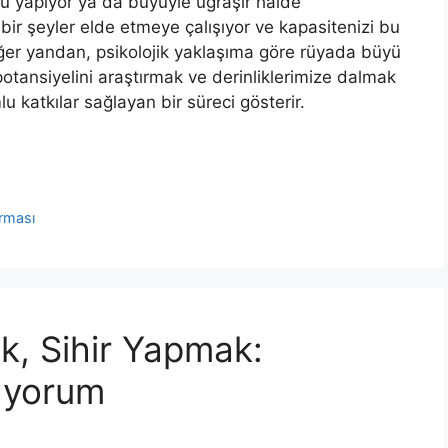
yü yapıyor ya da büyüy­le uğraşır halde
r şeyler elde etmeye çalışıyor ve kapasite­nizi bu
iğer yandan, psikolojik yaklaşıma göre rüyada bü­yü
otansiyelini araştırmak ve derinliklerimize dalmak
u katkılar sağlayan bir süreci gösterir.
ırması
k, Sihir Yapmak:
9 yorum