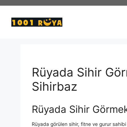
İçeriğe
atla
Rüyada Sihir Gör
Sihirbaz
Rüyada Sihir Görme
Rüyada görülen sihir, fitne ve gurur sahib