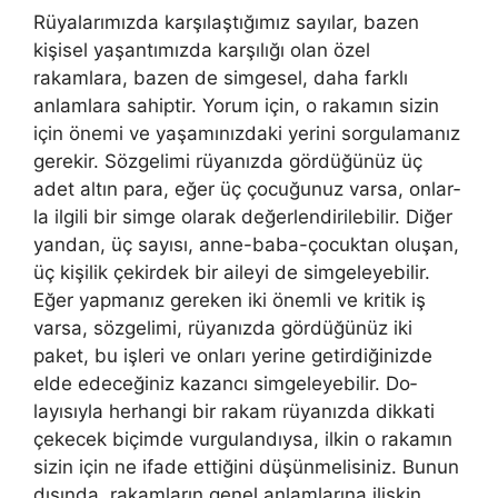
Rüyalarımızda karşılaştığımız sayılar, bazen
kişisel yaşantı­mızda karşılığı olan özel
rakamlara, bazen de simgesel, daha fark­lı
anlamlara sahiptir. Yorum için, o rakamın sizin
için önemi ve yaşamınızdaki yerini sorgulamanız
gerekir. Sözgelimi rüyanızda gördüğünüz üç
adet altın para, eğer üç çocuğunuz varsa, onlar­
la ilgili bir simge olarak değerlendirilebilir. Diğer
yandan, üç sa­yısı, anne-baba-çocuktan oluşan,
üç kişilik çekirdek bir aileyi de simgeleyebilir.
Eğer yapmanız gereken iki önemli ve kritik iş
var­sa, sözgelimi, rüyanızda gördüğünüz iki
paket, bu işleri ve onları yerine getirdiğinizde
elde edeceğiniz kazancı simgeleyebilir. Do­
layısıyla herhangi bir rakam rüyanızda dikkati
çekecek biçimde vurgulandıysa, ilkin o rakamın
sizin için ne ifade ettiğini düşün­melisiniz. Bunun
dışında, rakamların genel anlamlarına ilişkin