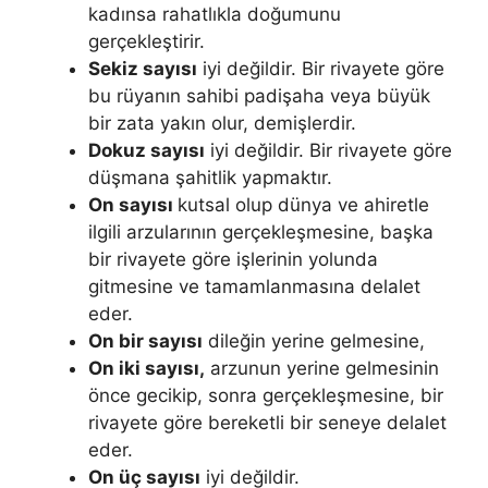
kadınsa ra­hatlıkla doğumunu
gerçekleştirir.
Sekiz sayısı
iyi değildir. Bir rivayete gö­re
bu rüyanın sahibi padişaha veya büyük
bir zata yakın olur, demişlerdir.
Dokuz sayısı
iyi değildir. Bir rivayete göre
düşmana şahitlik yapmak­tır.
On sayısı
kutsal olup dünya ve ahiretle
ilgili arzularının gerçekleşme­sine, başka
bir rivayete göre işlerinin yolunda
gitmesine ve tamamlanma­sına delalet
eder.
On bir sayısı
dileğin yerine gelmesine,
On iki sayısı,
ar­zunun yerine gelmesinin
önce gecikip, sonra gerçekleşmesine, bir
rivaye­te göre bereketli bir seneye delalet
eder.
On üç sayısı
iyi değildir.