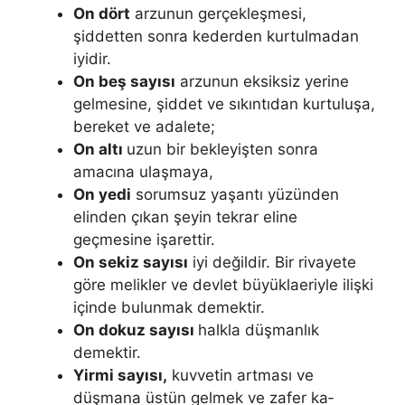
On dört
arzunun gerçekleşmesi,
şiddetten sonra kederden kurtulmadan
iyidir.
On beş sayısı
arzunun eksiksiz yerine
gelmesine, şiddet ve sıkıntıdan kurtu­luşa,
bereket ve adalete;
On altı
uzun bir bekleyişten sonra
amacına ulaş­maya,
On yedi
sorumsuz yaşantı yüzünden
elinden çıkan şeyin tekrar eli­ne
geçmesine işarettir.
On sekiz sayısı
iyi değildir. Bir rivayete
göre me­likler ve devlet büyüklaeriyle ilişki
içinde bulunmak demektir.
On dokuz sa­yısı
halkla düşmanlık
demektir.
Yirmi sayısı,
kuvvetin artması ve
düşmana üstün gelmek ve zafer ka­