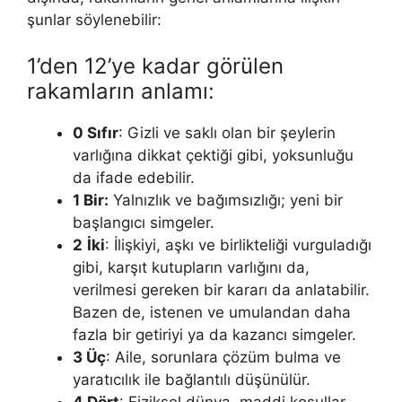
şunlar söylenebilir:
1’den 12’ye kadar görülen
rakamların anlamı:
0 Sıfır
: Gizli ve saklı olan bir şeylerin
varlığına dikkat çektiği gibi, yoksunluğu
da ifade edebilir.
1 Bir:
Yalnızlık ve bağımsızlığı; yeni bir
başlangıcı simgeler.
2
İki
: İlişkiyi, aşkı ve birlikteliği vurguladığı
gibi, karşıt kutupla­rın varlığını da,
verilmesi gereken bir kararı da anlatabilir.
Ba­zen de, istenen ve umulandan daha
fazla bir getiriyi ya da ka­zancı simgeler.
3 Üç
: Aile, sorunlara çözüm bulma ve
yaratıcılık ile bağlantılı düşünülür.