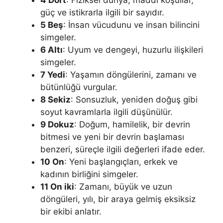
4 Dört
: Fiziksel dünya, maddi koşullar,
güç ve istikrarla ilgili bir sayıdır.
5 Beş
: İnsan vücudunu ve insan bilincini
simgeler.
6 Altı
: Uyum ve dengeyi, huzurlu ilişkileri
simgeler.
7 Yedi
: Yaşamın döngülerini, zamanı ve
bütünlüğü vurgular.
8 Sekiz
: Sonsuzluk, yeniden doğuş gibi
soyut kavramlarla ilgi­li düşünülür.
9 Dokuz
: Doğum, hamilelik, bir devrin
bitmesi ve yeni bir devrin başlaması
benzeri, süreçle ilgili değerleri ifade eder.
10 On
: Yeni başlangıçları, erkek ve
kadının birliğini simgeler.
11 On iki
: Zamanı, büyük ve uzun
döngüleri, yılı, bir araya gel­miş eksiksiz
bir ekibi anlatır.