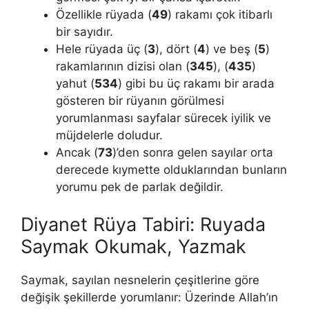
Özellikle rüyada (
49
) rakamı çok itibarlı
bir sayıdır.
Hele rüyada üç (
3
), dört (
4
) ve beş (
5
)
rakamlarının dizisi olan (
345
), (
435
)
yahut (
534
) gibi bu üç rakamı bir arada
gösteren bir rüyanın görülmesi
yorumlanması sayfalar sürecek iyilik ve
müjdelerle doludur.
Ancak (
73
)’den sonra gelen sayılar orta
derecede kıymette olduklarından bunların
yorumu pek de parlak değildir.
Diyanet Rüya Tabiri: Ruyada
Saymak Okumak, Yazmak
Saymak, sayılan nesnelerin çeşitlerine göre
değişik şekil­lerde yorumlanır: Üzerinde Allah’ın