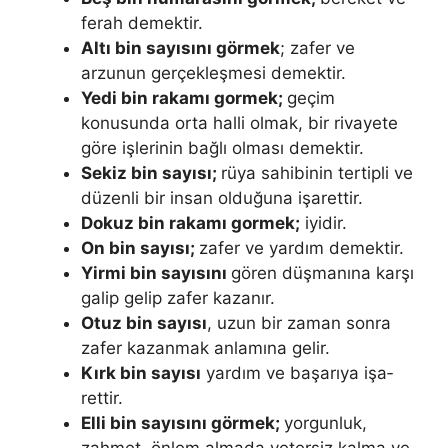
ferah demektir.
Altı bin sayısını görmek
; za­fer ve
arzunun gerçekleşmesi demektir.
Yedi bin rakamı gormek;
geçim
konusunda orta halli olmak, bir rivayete
göre işlerinin bağlı olması demektir.
Sekiz bin sayısı;
rüya sahibinin tertipli ve
düzenli bir insan olduğuna işarettir.
Dokuz bin rakamı gormek;
iyidir.
On bin sayısı;
zafer ve yardım demektir.
Yirmi bin sayısını
gören düşmanına karşı
galip gelip zafer kazanır.
Otuz bin sayısı
, uzun bir zaman son­ra
zafer kazanmak anlamına gelir.
Kırk bin sayısı
yardım ve başarıya işa­
rettir.
Elli bin sayısını görmek;
yorgunluk,