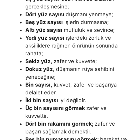
gerçekleşmesine;
Dört yüz sayısı
düşmanı yenmeye;
Beş yüz sayısı
işlerin durmasına;
Altı yüz sayısı
mutluluk ve sevince;
Yedi yüz sayısı
işlerdeki zorluk ve
aksiliklere rağmen ömrünün sonunda
rahata;
Se­kiz yüz,
zafer ve kuvvete;
Dokuz yüz
, düşmanın rüya sahibini
yeneceğine;
Bin sayısı,
kuvvet, zafer ve başarıya
delalet eder.
İki bin sayısı
iyi değildir.
Üç bin sayısını görmek
zafer ve
kuvvettir.
Dört bin rakamını gormek;
zafer ve
başarı sağlamak demektir.
Beş bin numarasını görmek;
bereket ve