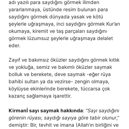
adı yazılı para saydığını görmek ilim­den
yararlanmaya, üstünde resim bulunan para
saydığını görmek dün­yada yasak ve kötü
şeylerle uğraşmaya, inci saydığını görmek Kur’an
okumaya, kiremit ve taş parçaları saydığını
görmek lüzumsuz şeylerle uğ­raşmaya delalet
eder.
Zayıf ve bakımsız öküzler saydığını görmek kıtlık
ve yokluğa, semiz ve bakımlı öküzler saymak
bolluk ve berekete, deve saymak -eğer rüya
bahibi sultan ya da vezirse- zengin olmaya,
köylüyse ekinlerinde bereke­te, tüccarsa çok
kazanç sağlamaya işarettir.
Kirmanİ sayı saymak hakkında
: “
Sayı saydığını
görenin rüyası, saydığı sayıya göre tabir olu­nur
,”
demiştir: Bir, tevhit ve imana (Allah’ın birliğini ve