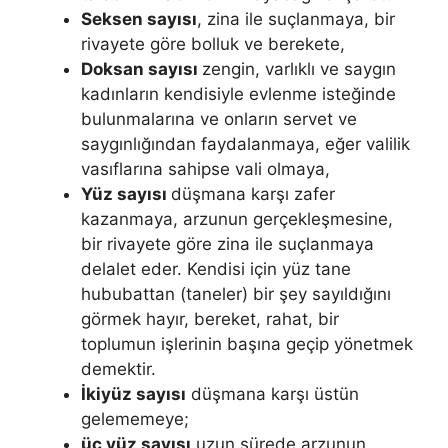
Seksen sayısı
, zina ile suçlanmaya, bir
rivayete göre bolluk ve berekete,
Doksan sayısı
zengin, varlıklı ve say­gın
kadınların kendisiyle evlenme isteğinde
bulunmalarına ve onların ser­vet ve
saygınlığından faydalanmaya, eğer valilik
vasıflarına sahipse vali olmaya,
Yüz sayısı
düşmana karşı zafer
kazanmaya, arzunun gerçekleş­mesine,
bir rivayete göre zina ile suçlanmaya
delalet eder. Kendisi için yüz tane
hububattan (taneler) bir şey sayıldığını
görmek hayır, bereket, rahat, bir
toplumun işlerinin başına geçip yönetmek
de­mektir.
İkiyüz sayısı
düşmana karşı üstün
gelememeye;
üç yüz sayısı
uzun sürede arzunun