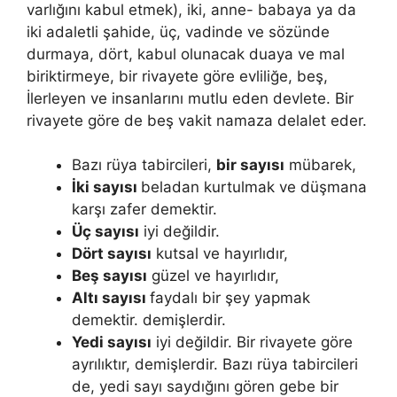
varlığını kabul et­mek), iki, anne- babaya ya da
iki adaletli şahide, üç, vadinde ve sözünde
durmaya, dört, kabul olunacak duaya ve mal
biriktirmeye, bir rivayete gö­re evliliğe, beş,
İlerleyen ve insanlarını mutlu eden devlete. Bir
rivayete göre de beş vakit namaza delalet eder.
Bazı rüya tabircileri,
bir sayısı
mübarek,
İki sayısı
beladan kurtulmak ve düşmana
karşı zafer demektir.
Üç sayısı
iyi değildir.
Dört sayısı
kutsal ve hayırlıdır,
Beş sayısı
güzel ve hayırlıdır,
Altı sayısı
faydalı bir şey yap­mak
demektir. demişlerdir.
Yedi sayısı
iyi değildir. Bir rivayete göre
ayrılıktır, demişlerdir. Bazı rüya tabircileri
de, yedi sayı saydığını gören gebe bir