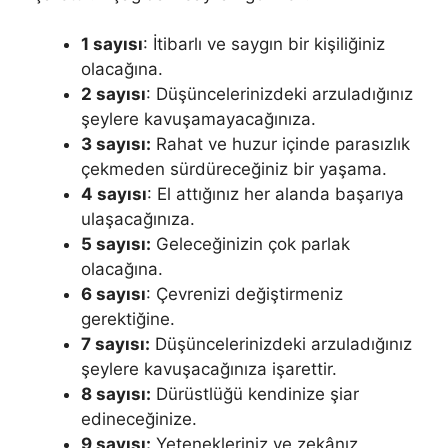
1 sayısı
: İtibarlı ve saygın bir kişiliğiniz
olacağına.
2 sayısı
: Düşüncelerinizdeki arzuladığınız
şeylere kavuşamayacağınıza.
3 sayısı:
Rahat ve huzur içinde parasızlık
çekmeden sürdüre­ceğiniz bir yaşama.
4 sayısı
: El attığınız her alanda başarıya
ulaşacağınıza.
5 sayısı:
Ge­leceğinizin çok parlak
olacağına.
6 sayısı
: Çevrenizi değiştirmeniz
gerektiğine.
7 sayısı:
Düşüncelerinizdeki arzuladığınız
şeylere kavuşacağınıza işarettir.
8 sayısı:
Dürüst­lüğü kendinize şiar
edineceğinize.
9 sayısı:
Yetenekleriniz ve zekânız