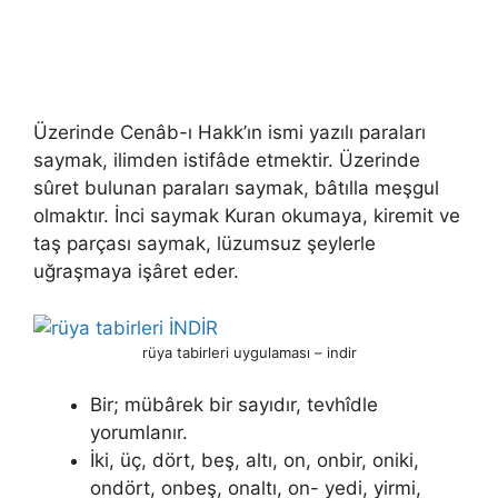
Üzerinde Cenâb-ı Hakk’ın ismi yazılı pa­raları
saymak, ilimden istifâde etmektir. Üzerinde
sûret bulunan paraları saymak, bâtılla meşgul
olmaktır. İnci saymak Kuran okumaya, kiremit ve
taş parçası saymak, lüzumsuz şeylerle
uğraşmaya işâret eder.
rüya tabirleri uygulaması – indir
Bir; mübârek bir sayıdır, tevhîdle
yorumlanır.
İki, üç, dört, beş, altı, on, onbir, oniki,
ondört, onbeş, onaltı, on- yedi, yirmi,