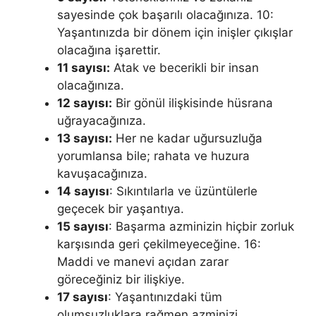
sayesinde çok başarılı olacağınıza. 10:
Yaşantınızda bir dönem için inişler çıkışlar
ola­cağına işarettir.
11 sayısı:
Atak ve becerikli bir insan
olacağınıza.
12 sayısı:
Bir gönül iliş­kisinde hüsrana
uğrayacağınıza.
13 sayısı:
Her ne kadar uğursuzluğa
yorumlansa bile; rahata ve huzura
kavuşacağınıza.
14 sayısı
: Sıkıntılarla ve üzüntülerle
geçecek bir yaşantıya.
15 sayısı
: Başarma azminizin hiçbir zorluk
karşısında geri çekilme­yeceğine. 16:
Maddi ve manevi açıdan zarar
göreceğiniz bir ilişkiye.
17 sayısı
: Ya­şantınızdaki tüm
olumsuzluklara rağmen azminizi