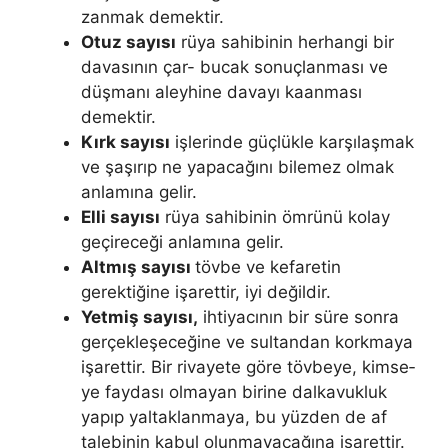
zanmak demektir.
Otuz sayısı
rüya sahibinin herhangi bir
davasının çar- bucak sonuçlanması ve
düşmanı aleyhine davayı kaanması
demektir.
Kırk sayısı
işlerinde güçlükle karşılaşmak
ve şaşırıp ne yapacağını bile­mez olmak
anlamına gelir.
Elli sayısı
rüya sahibinin ömrünü kolay
geçireceği anlamına gelir.
Altmış sayısı
tövbe ve kefaretin
gerektiğine işarettir, iyi değildir.
Yetmiş sayısı,
ihtiyacının bir süre sonra
gerçekleşe­ceğine ve sultandan korkmaya
işarettir. Bir rivayete göre tövbeye, kimse­
ye faydası olmayan birine dalkavukluk
yapıp yaltaklanmaya, bu yüzden de af
talebinin kabul olunmayacağına işarettir.