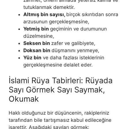
zahmet, önlem almada yetersiz kalma ve
tutuk­lanmak demektir.
Altmış bin sayısı,
birçok sıkıntıdan sonra
arzusunun gerçekleş­mesine,
Yetmiş bin
geçiminin ve durumunun
düzelmesine,
Seksen bin
za­fer ve galibiyete,
Doksan bin
düşmanını yenmeye,
Yüz bin
ve daha fazla­sı isteklerinin
gerçekleşmesine delalet eder.
İslami Rüya Tabirleri: Rüyada
Sayı Görmek Sayı Saymak,
Okumak
Haklı olduğunuz bir düşüncenin, rakipleriniz
tarafından bile tartış­masız kabul edileceğine
işarettir. Aşağıdaki sayıları görmek: