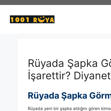
İçeriğe
atla
Rüyada Şapka G
İşarettir? Diyanet
Rüyada Şapka Gör
Rüyada yeni bir şapka aldığını gören kims