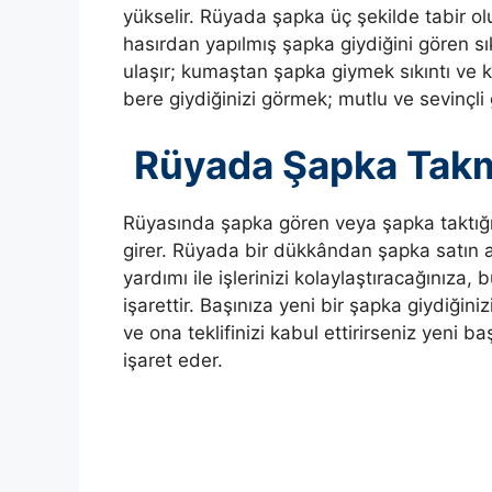
yükselir.
Rüyada şapka üç şekilde tabir ol
hasırdan yapılmış şapka giydiğini gören sık
ulaşır; kumaştan şapka giymek sıkıntı ve
bere giydiğinizi görmek; mutlu ve sevinçli
Rüyada Şapka Tak
Rüyasında şapka gören veya şapka taktığın
girer.
Rüyada bir dükkândan şapka satın al
yardımı ile işlerinizi kolaylaştıracağınıza
işarettir. Başınıza yeni bir şapka giydiğin
ve ona teklifinizi kabul ettirirseniz yeni 
işaret eder.