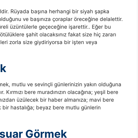
ldir. Rüyada başına herhangi bir siyah şapka
lduğunu ve başınıza çoraplar öreceğine delalettir.
reli üzüntülerle geçeceğine işarettir.. Eğer bu
tülüklere şahit olacaksınız fakat size hiç zararı
eri zorla size giydiriyorsa bir işten veya
ek
mek, mutlu ve sevinçli günlerinizin yakın olduğuna
ır. Kırmızı bere muradınızın olacağına; yeşil bere
anızdan üzülecek bir haber almanıza; mavi bere
 bir hastalığa; beyaz bere mutlu günlerin
esuar Görmek