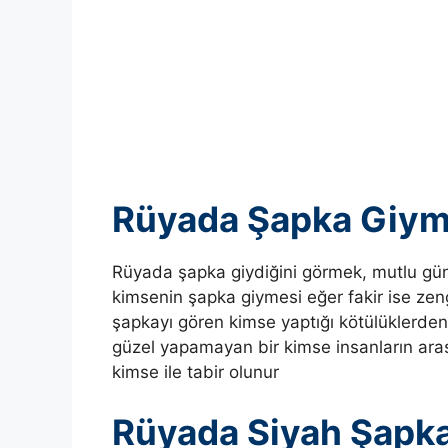
Rüyada Şapka Giy
Rüyada şapka giydiğini görmek, mutlu gün
kimsenin şapka giymesi eğer fakir ise zengin
şapkayı gören kimse yaptığı kötülüklerden
güzel yapamayan bir kimse insanların ar
kimse ile tabir olunur
Rüyada Siyah Şapk