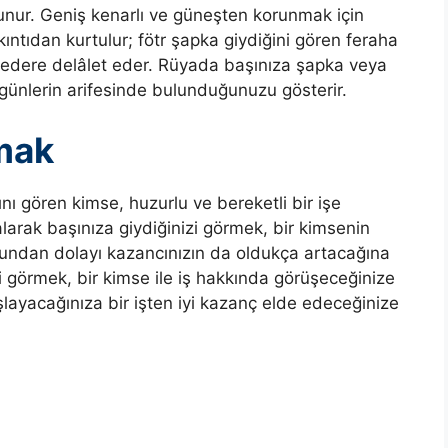
unur. Geniş kenarlı ve güneşten korunmak için
ıntıdan kurtulur; fötr şapka giydiğini gören feraha
 kedere delâlet eder. Rüyada başınıza şapka veya
 günlerin arifesinde bulunduğunuzu gösterir.
mak
ı gören kimse, huzurlu ve bereketli bir işe
arak başınıza giydiğinizi görmek, bir kimsenin
, bundan dolayı kazancınızın da oldukça artacağına
izi görmek, bir kimse ile iş hakkında görüşeceğinize
başlayacağınıza bir işten iyi kazanç elde edeceğinize