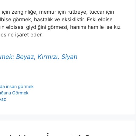
r için zenginliğe, memur için rütbeye, tüccar için
lbise görmek, hastalık ve eksikliktir. Eski elbise
n elbisesi giydiğini görmesi, hanımı hamile ise kız
sine işaret eder.
ek: Beyaz, Kırmızı, Siyah
da insan görmek
duğunu Görmek
yaz