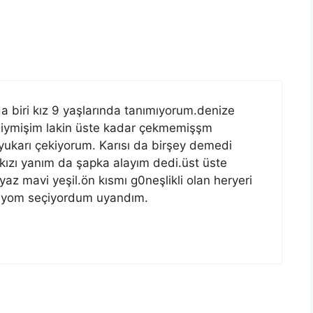
 biri kız 9 yaşlarında tanımıyorum.denize
giymişim lakin üste kadar çekmemişşm
ukarı çekiyorum. Karısı da birşey demedi
ızı yanım da şapka alayım dedi.üst üste
z mavi yeşil.ön kısmı g0neşlikli olan heryeri
diyom seçiyordum uyandım.