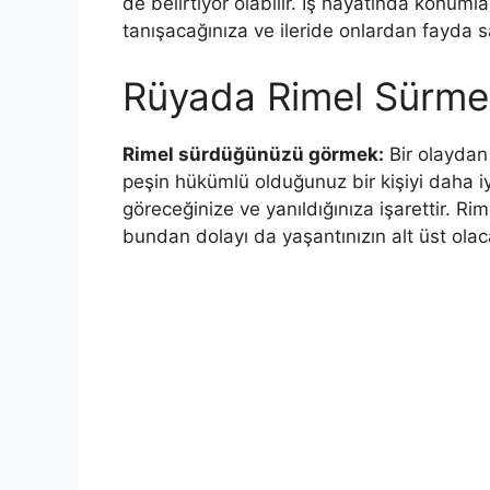
de belirtiyor olabilir. İş hayatında konumla
tanışacağınıza ve ileride onlardan fayda sa
Rüyada Rimel Sürme
Rimel sürdü­ğünüzü görmek:
Bir olaydan 
peşin hükümlü olduğunuz bir kişiyi daha i
göreceğinize ve yanıldığınıza işarettir. Ri
bundan dolayı da yaşantınızın alt üst olaca