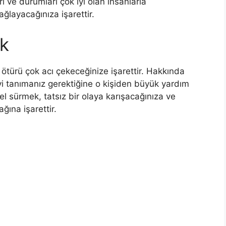
rı ve durumları çok iyi olan insanlarla
ğlayacağınıza işarettir.
k
ötürü çok acı çekeceğinize işarettir. Hakkında
yi tanımanız gerektiğine o kişiden büyük yardım
mel sürmek, tatsız bir olaya karışacağınıza ve
ğına işarettir.