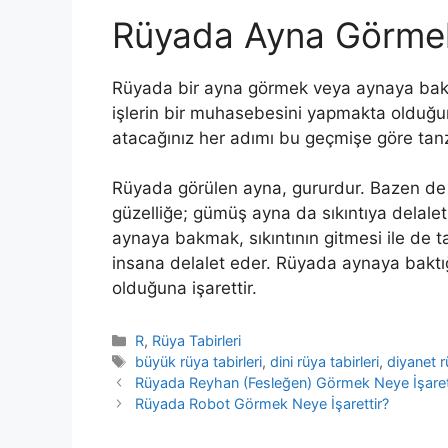
Rüyada Ayna Görme
Rüyada bir ayna görmek veya aynaya baktı
işlerin bir muhasebesini yapmakta olduğu
atacağınız her adımı bu geçmişe göre tan
Rüyada görülen ayna, gururdur. Bazen de ay
güzelliğe; gümüş ayna da sıkıntıya delalet
aynaya bakmak, sıkıntının gitmesi ile de ta
insana delalet eder. Rüyada aynaya baktığ
olduğuna işarettir.
Kategoriler
R
,
Rüya Tabirleri
Etiketler
büyük rüya tabirleri
,
dini rüya tabirleri
,
diyanet r
Rüyada Reyhan (Fesleğen) Görmek Neye İşaret
Rüyada Robot Görmek Neye İşarettir?