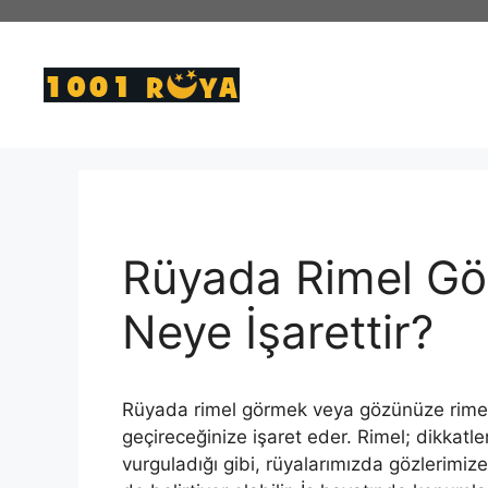
İçeriğe
atla
Rüyada Rimel G
Neye İşarettir?
Rüyada rimel görmek veya gözünüze rimel 
geçireceğinize işaret eder. Rimel; dikkatle
vurguladığı gibi, rüyalarımızda gözlerimiz