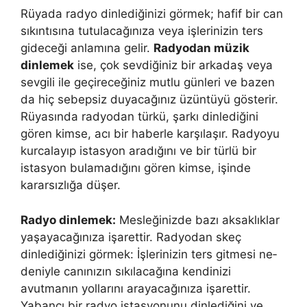
Rüyada radyo dinlediğinizi görmek; hafif bir can
sıkıntısına tutulacağınıza veya işlerinizin ters
gideceği anlamına gelir.
Radyodan müzik
dinlemek
ise, çok sevdiğiniz bir arkadaş veya
sevgili ile geçireceğiniz mutlu günleri ve bazen
da hiç sebepsiz duyacağınız üzüntüyü gösterir.
Rüyasında radyodan türkü, şarkı dinlediğini
gören kimse, acı bir haberle karşılaşır. Radyoyu
kurcalayıp istasyon aradığını ve bir türlü bir
istasyon bulamadığını gören kimse, işinde
kararsızlığa düşer.
Radyo dinlemek:
Mesleğinizde bazı aksaklıklar
yaşayacağınıza işarettir. Radyodan skeç
dinlediğinizi görmek: İşlerinizin ters gitmesi ne­
deniyle canınızın sıkılacağına kendinizi
avutmanın yollarını arayacağınıza işarettir.
Yabancı bir radyo istasyonunu dinlediğini ve