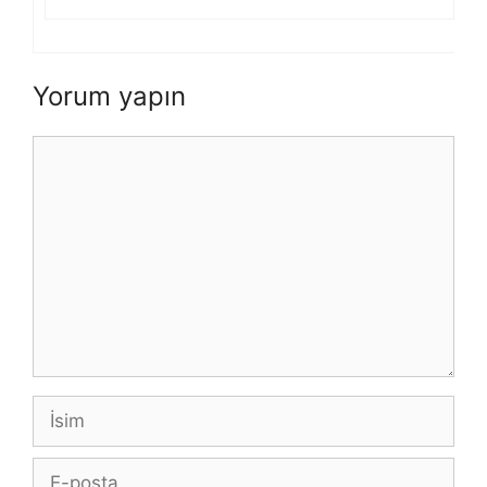
Yorum yapın
Yorum
İsim
E-