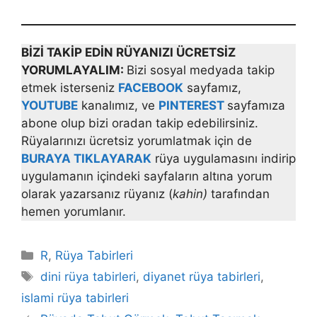
BİZİ TAKİP EDİN RÜYANIZI ÜCRETSİZ
YORUMLAYALIM:
Bizi sosyal medyada takip
etmek isterseniz
FACEBOOK
sayfamız,
YOUTUBE
kanalımız, ve
PINTEREST
sayfamıza
abone olup bizi oradan takip edebilirsiniz.
Rüyalarınızı ücretsiz yorumlatmak için de
BURAYA TIKLAYARAK
rüya uygulamasını indirip
uygulamanın içindeki sayfaların altına yorum
olarak yazarsanız rüyanız (
kahin)
tarafından
hemen yorumlanır.
Kategoriler
R
,
Rüya Tabirleri
Etiketler
dini rüya tabirleri
,
diyanet rüya tabirleri
,
islami rüya tabirleri