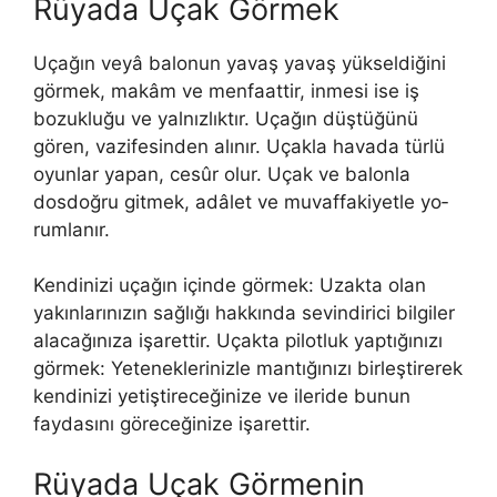
Rüyada Uçak Görmek
Uçağın veyâ balonun yavaş yavaş yükseldiğini
görmek, makâm ve menfaattir, inmesi ise iş
bozukluğu ve yalnızlıktır. Uçağın düştüğünü
gören, vazifesinden alınır. Uçakla havada türlü
oyunlar yapan, cesûr olur. Uçak ve balonla
dosdoğru gitmek, adâlet ve muvaffakiyetle yo­
rumlanır.
Kendinizi uçağın içinde görmek: Uzakta olan
yakınlarınızın sağ­lığı hakkında sevindirici bilgiler
alacağınıza işarettir. Uçakta pilotluk yap­tığınızı
görmek: Yeteneklerinizle mantığınızı birleştirerek
kendinizi yetişti­receğinize ve ileride bunun
faydasını göreceğinize işarettir.
Rüyada Uçak Görmenin