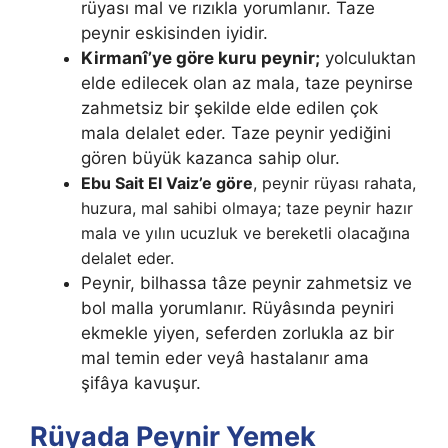
rüyası mal ve rızıkla yorumlanır. Taze
peynir eskisin­den iyidir.
Kirmanî’ye göre kuru peynir;
yolculuktan
elde edilecek olan az mala, taze peynirse
zahmetsiz bir şekilde elde edilen çok
mala delalet eder. Taze peynir yediğini
gören büyük kazanca sahip olur.
Ebu Sait El Vaiz’e göre
, peynir rüyası rahata,
huzura, mal sahibi ol­maya; taze peynir hazır
mala ve yılın ucuzluk ve bereketli olacağına
dela­let eder.
Peynir, bilhassa tâze peynir zahmetsiz ve
bol malla yorumlanır. Rüyâsında peyniri
ekmekle yiyen, se­ferden zorlukla az bir
mal temin eder veyâ hastalanır ama
şifâya kavuşur.
Rüyada Peynir Yemek