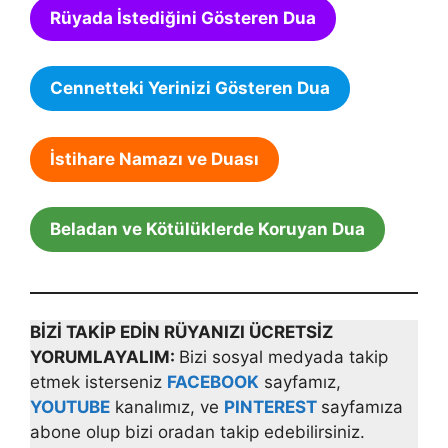
Rüyada İstediğini Gösteren Dua
Cennetteki Yerinizi Gösteren Dua
İstihare Namazı ve Duası
Beladan ve Kötülüklerde Koruyan Dua
BİZİ TAKİP EDİN RÜYANIZI ÜCRETSİZ
YORUMLAYALIM:
Bizi sosyal medyada takip
etmek isterseniz
FACEBOOK
sayfamız,
YOUTUBE
kanalımız, ve
PINTEREST
sayfamıza
abone olup bizi oradan takip edebilirsiniz.