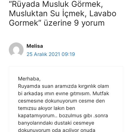
“Rüyada Musluk Görmek,
Musluktan Su İçmek, Lavabo
Gormek” üzerine 9 yorum
Melisa
25 Aralık 2021 09:19
Merhaba,
Ruyamda suan aramızda kırgınlık olam
bi arkadaş ımın evıne gıtmısım. Mutfak
cesmesıne dokunuyorum cesme den
temızsu akıyor lakın ben
kapatamıyorum.. bozulmus gıbı .sonra
banyolarındakı dustaki cesmeye
dokunuyorum oda acıliyor onuda