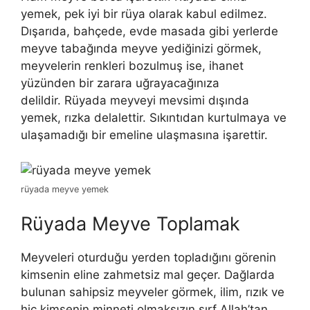
yemek, pek iyi bir rüya olarak kabul edilmez.
Dışarıda, bahçede, evde masada gibi yerlerde
meyve tabağında meyve yediğinizi görmek,
m
eyvelerin renkleri bozulmuş ise, ihanet
yüzünden bir zarara uğrayacağınıza
delildir
.
Rüyada meyveyi mevsimi dışında
yemek, rızka delalettir. Sıkıntıdan kurtulmaya ve
ulaşamadığı bir emeline ulaşmasına işarettir.
rüyada meyve yemek
Rüyada Meyve Toplamak
Meyveleri oturduğu yerden topladığını görenin
kimsenin eline zahmetsiz mal geçer. Dağlarda
bulunan sahipsiz meyveler görmek, ilim, rızık ve
hiç kimsenin minneti olmaksızın sırf Allah’tan