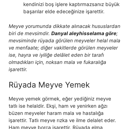
kendinizi boş işlere kaptırmazsanız büyük
başarılar elde edeceğinize işarettir.
Meyve yorumunda dikkate alınacak hususlardan
biri de mevsimdir.
Danyal aleyhisselama göre
;
mevsiminde rüyada görülen meyveler helal mala
ve menfaate; diğer vakitlerde görülen meyveler
ise, hayra ve iyiliğe delâlet eden bir tarafı
olmadıkları için, noksan mala ve fukaralığa
işarettir.
Rüyada Meyve Yemek
Meyve yemek görmek, eğer yediğiniz meyve
tatlı ise helaldir. Ekşi, ham ve yenirken ağzı
büzen meyveler haram mala ve hastalığa
işarettir.
Tatlı meyve rızka ve ilme delalet eder.
Ham meyve borca işarettir. Rüyada elma