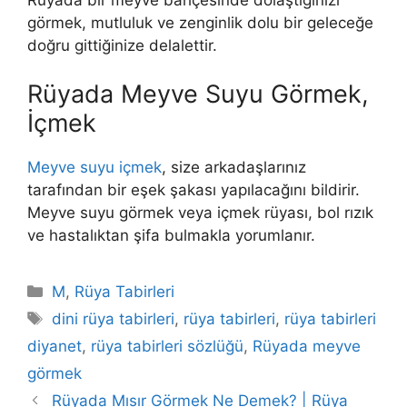
görmek, mutluluk ve zenginlik dolu bir geleceğe
doğru gittiğinize delalettir.
Rüyada Meyve Suyu Görmek,
İçmek
Meyve suyu içmek
, size arkadaşlarınız
tarafından bir eşek şakası yapılacağını bildirir.
Meyve suyu görmek veya içmek
rüyası, bol rızık
ve hastalıktan şifa bulmakla yorumlanır.
Kategoriler
M
,
Rüya Tabirleri
Etiketler
dini rüya tabirleri
,
rüya tabirleri
,
rüya tabirleri
diyanet
,
rüya tabirleri sözlüğü
,
Rüyada meyve
görmek
Rüyada Mısır Görmek Ne Demek? | Rüya