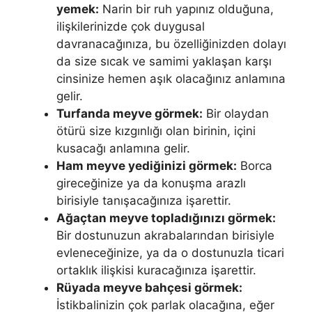
yemek:
Narin bir ruh yapı­nız olduğuna,
ilişkilerinizde çok duygusal
davranacağınıza, bu özelliğinizden dolayı
da size sıcak ve samimi yaklaşan karşı
cinsinize hemen aşık olacağı­nız anlamına
gelir.
Turfanda meyve görmek:
Bir olaydan
ötürü size kız­gınlığı olan birinin, içini
kusacağı anlamına gelir.
Ham meyve yediğinizi görmek:
Borca
gireceğinize ya da konuşma arazlı
birisiyle tanışacağınıza işarettir.
Ağaçtan meyve topladığınızı görmek:
Bir dostunuzun akrabala­rından birisiyle
evleneceğinize, ya da o dostunuzla ticari
ortaklık ilişkisi ku­racağınıza işarettir.
Rüyada meyve bahçesi görmek:
İstikbalinizin çok parlak olacağına, eğer