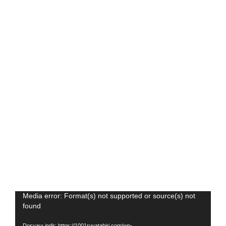
Video
Media error: Format(s) not supported or source(s) not
found
oynatıcı
Dosyayı indir: https://1001ruyatabiri.com/wp-