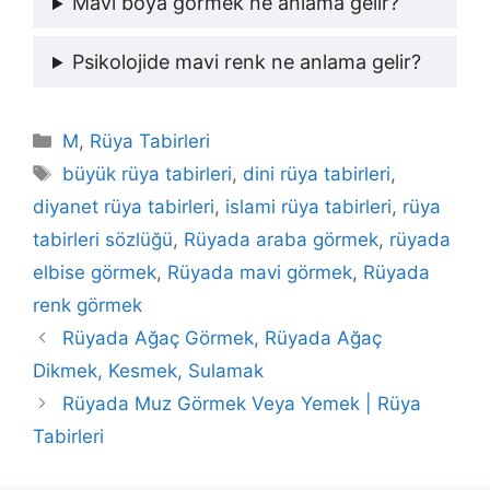
Mavi boya görmek ne anlama gelir?
Psikolojide mavi renk ne anlama gelir?
Kategoriler
M
,
Rüya Tabirleri
Etiketler
büyük rüya tabirleri
,
dini rüya tabirleri
,
diyanet rüya tabirleri
,
islami rüya tabirleri
,
rüya
tabirleri sözlüğü
,
Rüyada araba görmek
,
rüyada
elbise görmek
,
Rüyada mavi görmek
,
Rüyada
renk görmek
Rüyada Ağaç Görmek, Rüyada Ağaç
Dikmek, Kesmek, Sulamak
Rüyada Muz Görmek Veya Yemek | Rüya
Tabirleri