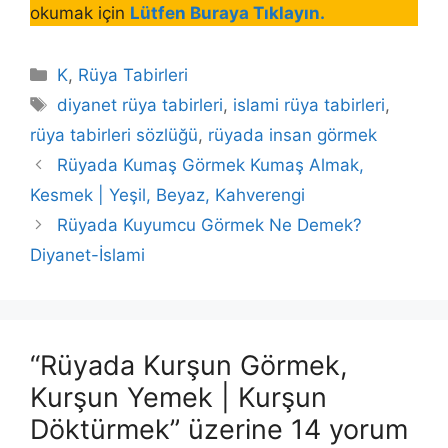
okumak için
Lütfen Buraya Tıklayın.
Kategoriler
K
,
Rüya Tabirleri
Etiketler
diyanet rüya tabirleri
,
islami rüya tabirleri
,
rüya tabirleri sözlüğü
,
rüyada insan görmek
Rüyada Kumaş Görmek Kumaş Almak,
Kesmek | Yeşil, Beyaz, Kahverengi
Rüyada Kuyumcu Görmek Ne Demek?
Diyanet-İslami
“Rüyada Kurşun Görmek,
Kurşun Yemek | Kurşun
Döktürmek” üzerine 14 yorum