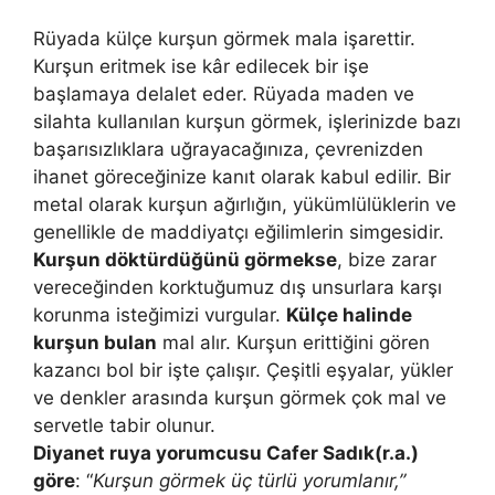
Rüyada külçe kurşun görmek mala işarettir.
Kurşun eritmek ise kâr edilecek bir işe
başlamaya delalet eder. Rüyada maden ve
silahta kullanılan kurşun görmek, işlerinizde bazı
başarısızlıklara uğrayacağınıza, çevrenizden
ihanet göreceğinize kanıt olarak kabul edilir. Bir
metal olarak kurşun ağırlığın, yükümlülüklerin ve
genellikle de maddiyatçı eğilimlerin simgesidir.
Kurşun döktürdüğünü görmekse
, bize zarar
vereceğinden korktuğu­muz dış unsurlara karşı
korunma isteğimizi vurgular.
Külçe halinde
kurşun bulan
mal alır. Kurşun erittiğini gören
kazancı bol bir işte çalışır. Çeşitli eşyalar, yükler
ve denkler arasında kur­şun görmek çok mal ve
servetle tabir olunur.
Diyanet ruya yorumcusu Cafer Sadık(r.a.)
göre
: “
Kurşun görmek üç türlü yorumlanır,”