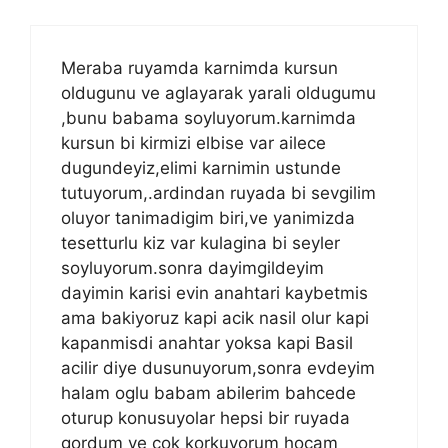
Meraba ruyamda karnimda kursun
oldugunu ve aglayarak yarali oldugumu
,bunu babama soyluyorum.karnimda
kursun bi kirmizi elbise var ailece
dugundeyiz,elimi karnimin ustunde
tutuyorum,.ardindan ruyada bi sevgilim
oluyor tanimadigim biri,ve yanimizda
tesetturlu kiz var kulagina bi seyler
soyluyorum.sonra dayimgildeyim
dayimin karisi evin anahtari kaybetmis
ama bakiyoruz kapi acik nasil olur kapi
kapanmisdi anahtar yoksa kapi Basil
acilir diye dusunuyorum,sonra evdeyim
halam oglu babam abilerim bahcede
oturup konusuyolar hepsi bir ruyada
gordum ve cok korkuyorum hocam