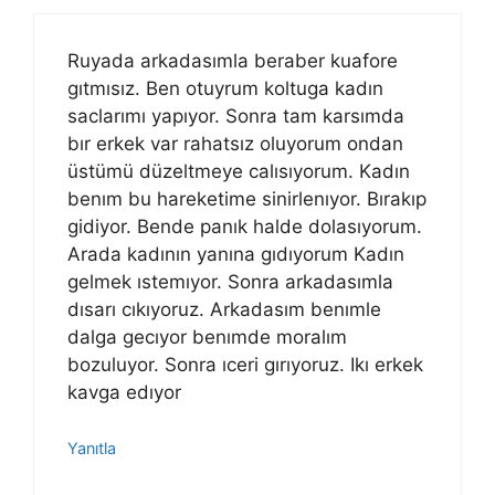
Ruyada arkadasımla beraber kuafore
gıtmısız. Ben otuyrum koltuga kadın
saclarımı yapıyor. Sonra tam karsımda
bır erkek var rahatsız oluyorum ondan
üstümü düzeltmeye calısıyorum. Kadın
benım bu hareketime sinirlenıyor. Bırakıp
gidiyor. Bende panık halde dolasıyorum.
Arada kadının yanına gıdıyorum Kadın
gelmek ıstemıyor. Sonra arkadasımla
dısarı cıkıyoruz. Arkadasım benımle
dalga gecıyor benımde moralım
bozuluyor. Sonra ıceri gırıyoruz. Ikı erkek
kavga edıyor
Yanıtla