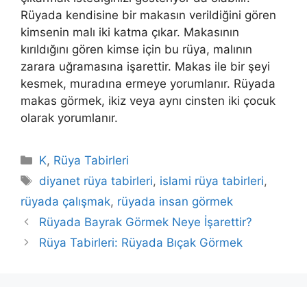
Rüyada kendisine bir makasın verildiğini gören
kimsenin malı iki katma çıkar. Makasının
kırıldığını gören kimse için bu rüya, malının
zarara uğramasına işarettir. Makas ile bir şeyi
kesmek, muradına ermeye yorumlanır. Rüyada
makas görmek, ikiz veya aynı cinsten iki çocuk
olarak yorumlanır.
Kategoriler
K
,
Rüya Tabirleri
Etiketler
diyanet rüya tabirleri
,
islami rüya tabirleri
,
rüyada çalışmak
,
rüyada insan görmek
Rüyada Bayrak Görmek Neye İşarettir?
Rüya Tabirleri: Rüyada Bıçak Görmek