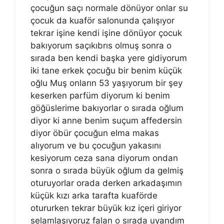
çocuğun saçı normale dönüyor onlar su
çocuk da kuaför salonunda çalışıyor
tekrar işine kendi işine dönüyor çocuk
bakıyorum saçıkıbrıs olmuş sonra o
sırada ben kendi başka yere gidiyorum
iki tane erkek çocuğu bir benim küçük
oğlu Muş onların 53 yaşıyorum bir şey
keserken parfüm diyorum ki benim
göğüslerime bakıyorlar o sırada oğlum
diyor ki anne benim suçum affedersin
diyor öbür çocuğun elma makas
alıyorum ve bu çocuğun yakasını
kesiyorum ceza sana diyorum ondan
sonra o sırada büyük oğlum da gelmiş
oturuyorlar orada derken arkadaşımın
küçük kızı arka tarafta kuaförde
otururken tekrar büyük kız içeri giriyor
selamlaşıyoruz falan o sırada uyandım