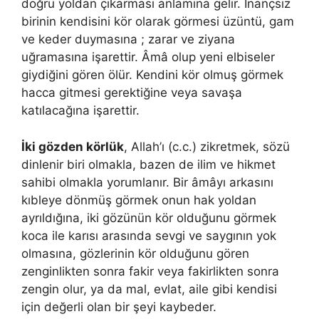
doğru yoldan çıkarması anlamına gelir. İnançsız
birinin kendisini kör olarak görmesi üzüntü, gam
ve keder duymasına ; zarar ve ziyana
uğramasına işarettir. Âmâ olup yeni elbiseler
giydiğini gören ölür. Kendini kör olmuş görmek
hacca gitmesi gerektiğine veya savaşa
katılacağına işarettir.
İki gözden körlük
, Allah’ı (c.c.) zikretmek, sözü
dinlenir biri olmakla, bazen de ilim ve hikmet
sahibi olmakla yorumlanır. Bir âmâyı arkasını
kıbleye dönmüş görmek onun hak yoldan
ayrıldı­ğına, iki gözünün kör olduğunu görmek
koca ile karısı arasında sevgi ve saygının yok
olmasına, gözlerinin kör olduğunu gören
zenginlikten sonra fakir veya fakirlikten sonra
zengin olur, ya da mal, evlat, aile gibi kendisi
için değerli olan bir şeyi kaybeder.