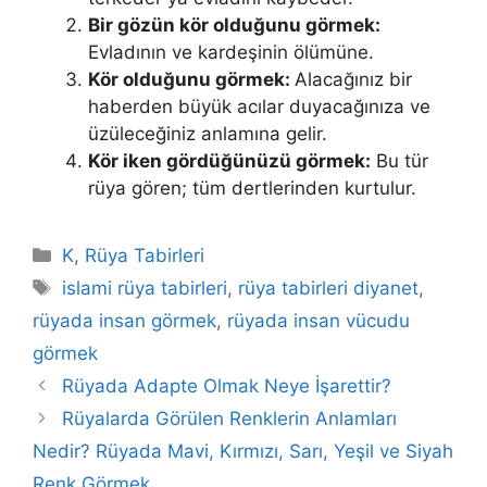
Bir gözün kör olduğunu görmek:
Evladının ve kardeşinin ölümüne.
Kör olduğunu görmek:
Alacağınız bir
haberden büyük acılar duyacağınıza ve
üzüleceğiniz anlamına gelir.
Kör iken gördüğünüzü gör­mek:
Bu tür
rüya gören; tüm dertlerinden kurtulur.
Kategoriler
K
,
Rüya Tabirleri
Etiketler
islami rüya tabirleri
,
rüya tabirleri diyanet
,
rüyada insan görmek
,
rüyada insan vücudu
görmek
Rüyada Adapte Olmak Neye İşarettir?
Rüyalarda Görülen Renklerin Anlamları
Nedir? Rüyada Mavi, Kırmızı, Sarı, Yeşil ve Siyah
Renk Görmek