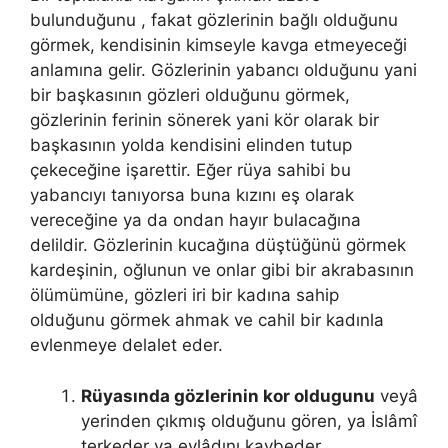
bulunduğunu , fakat gözlerinin bağlı olduğunu
görmek, kendisinin kimseyle kavga etmeyeceği
anlamına gelir. Gözlerinin yabancı olduğunu yani
bir başkasının gözleri olduğunu görmek,
gözlerinin ferinin sönerek yani kör olarak bir
başkasının yolda kendisini elinden tutup
çekeceğine işarettir. Eğer rüya sahibi bu
yabancı­yı tanıyorsa buna kızını eş olarak
vereceğine ya da ondan hayır bulaca­ğına
delildir. Gözlerinin kucağına düştüğünü görmek
kardeşinin, oğlunun ve onlar gibi bir akrabasının
ölümümüne, gözleri iri bir kadına sahip
olduğunu gör­mek ahmak ve cahil bir kadınla
evlenmeye delalet eder.
Rüyasında gözlerinin kor oldugunu
veyâ
ye­rinden çıkmış olduğunu gören, ya İslâmî
terkeder ya evlâdını kaybeder.