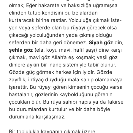
olmak; Eğer hakarete ve haksızlığa uğramışsa
elinden tutup kendisini bu belalardan
kurtaracak birine rastlar. Yolculuğa çıkmak iste­
yen veya seferde olan bu rüyayı görecek olsa
çıkacağı yolculuğundan ya­da çıkmış olduğu
seferden bir daha geri dönemez.
Siyah göz
din,
şehla göz
(ela, koyu mavi, hafif şaşı) dine karşı
çık­mak, mavi göz Allah’a eş koşmak; yeşil göz
dinlere aykırı bir inanç siste­miyle tabir olunur.
Gözde güç görmek herkes için iyidir. Gözde
zayıflık, ihtiyaç duyduğu mala sahip olamamaya
işarettir. Bu rüyayı gören kimsenin çocuğu varsa
hastalanır, gözlerinin kaybolduğunu görenin
çocukları ölür. Bu rüya sahi­bi hapis ya da fakirse
bu durumlardan kurtulur ve bir daha böyle
durum­larla karşılaşmaz.
Bir toplulukla kavganın çıkmak üzere