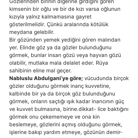
Gözlerinden birinin diğerine girdiğini gören
kimsenin bir oğlu ve bir de kızı varsa oğlunun
kızıyla yalnız kalmamasına gayret
gösterilmelidir. Çün­kü aralarında kötülük
meydana gelebilir.
Bir gözünden yemek yediğini gören malından
yer. Elinde göz ya da gözler bulunduğunu
görmek, bunlar insan gözü veya hayvan gözü
olabi­lir, mutlaka mala delalet eder. Rüya
sahibinin eline mal geçer.
Nabluslu Abdulgani’ye göre;
vücudunda birçok
gözler olduğunu gör­mek inanç kuvvetine,
kalbinde bir ya da birçok göz bulunduğunu
görmek, onların saçtığı ışık kadar inancının güç
ve kuvvet bulmasına, birine.dikkat- lice baktığını
görmek onu çekememeye ve ona kin
beslemeye, gözlerini açmış olduğunu görmek,
işlerine bakıp yardım etmeye, gözünün demir­