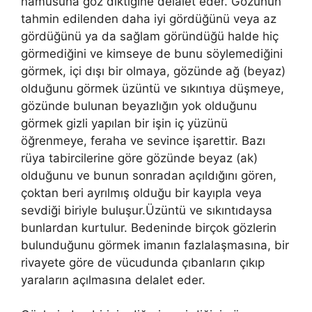
namusuna göz diktiğine delalet eder. Gözünün
tahmin edilenden daha iyi gördüğünü veya az
gördüğünü ya da sağlam göründüğü halde hiç
görmediğini ve kimseye de bunu söyle­mediğini
görmek, içi dışı bir olmaya, gözünde ağ (beyaz)
olduğunu gör­mek üzüntü ve sıkıntıya düşmeye,
gözünde bulunan beyazlığın yok oldu­ğunu
görmek gizli yapılan bir işin iç yüzünü
öğrenmeye, feraha ve sevin­ce işarettir. Bazı
rüya tabircilerine göre gözünde beyaz (ak)
olduğunu ve bunun sonradan açıldığını gören,
çoktan beri ayrılmış olduğu bir kayıpla veya
sevdiği biriyle buluşur.Üzüntü ve sıkıntıdaysa
bunlardan kurtulur. Bedeninde birçok gözlerin
bulunduğunu görmek imanın fazlalaşmasına, bir
rivayete göre de vücudunda çıbanların çıkıp
yaraların açılmasına de­lalet eder.