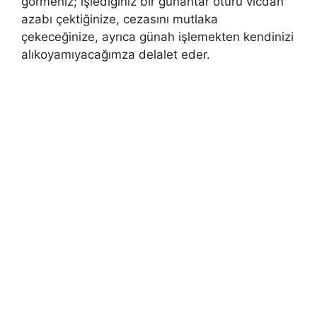
görmeniz; işlediğiniz bir günahtar ötürü vicdan
azabı çektiğinize, cezasını mutlaka
çekeceğinize, ayrıca günah işlemekten kendinizi
alıkoyamıyacağımza delalet eder.