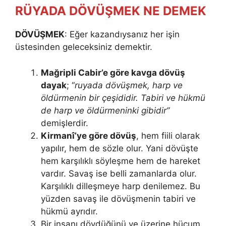
RÜYADA DÖVÜŞMEK NE DEMEK
DÖVÜŞMEK
: Eğer kazandıysanız her işin
üstesinden geleceksiniz demektir.
Mağripli Cabir’e göre kavga dövüş
dayak
; “
ruyada dövüşmek, harp ve
öldürmenin bir çeşi­didir. Tabiri ve hükmü
de harp ve öldürmeninki gibidir”
demişlerdir.
Kirmanî’ye göre dövüş
, hem fiili olarak
yapılır, hem de sözle olur. Ya­ni dövüşte
hem karşılıklı söyleşme hem de hareket
vardır. Savaş ise bel­li zamanlarda olur.
Karşılıklı dilleşmeye harp denilemez. Bu
yüzden savaş ile dövüşme­nin tabiri ve
hükmü ayrıdır.
Bir insanı dövdüğünü ve üzerine hücum