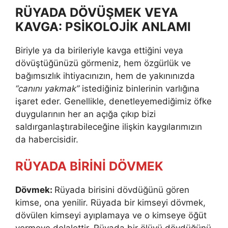
RÜYADA DÖVÜŞMEK VEYA
KAVGA: PSİKOLOJİK ANLAMI
Biriyle ya da birileriyle kavga ettiğini veya
dövüştüğünüzü görmeniz, hem özgürlük ve
bağımsızlık ihtiyacınızın, hem de yakınınızda
“canını yakmak”
istediğiniz binlerinin varlığına
işaret eder. Ge­nellikle, denetleyemediğimiz öfke
duygularının her an açığa çıkıp bizi
saldırganlaştırabileceğine ilişkin kaygılarımızın
da habercisi­dir.
RÜYADA BİRİNİ DÖVMEK
Dövmek:
Rüyada birisini dövdüğünü gören
kimse, ona yenilir. Rüyada bir kimseyi dövmek,
dövülen kimseyi ayıplamaya ve o kimseye öğüt
vermeye delalettir. Rüyada bir ölüyü dövdüğünü