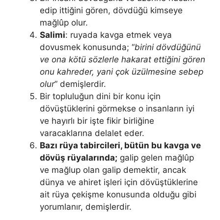
edip ittiğini gören, dövdüğü kimseye
mağlûp olur.
Salimi
: ruyada kavga etmek veya
dovusmek konusunda; “
birini dövdüğünü
ve ona kötü sözlerle hakarat ettiğini gören
onu kahreder, yani çok üzülmesine sebep
olur
” demişlerdir.
Bir topluluğun dini bir konu için
dövüştüklerini görmekse o insanların iyi
ve hayırlı bir işte fikir birliğine
varacaklarına delalet eder.
Bazı rüya tabircileri, bütün bu kavga ve
dövüş rüyalarında;
galip gelen mağlûp
ve mağlup olan galip demektir, ancak
dünya ve ahiret işleri için dövüştüklerine
ait rüya çekişme konusunda olduğu gibi
yorumlanır, de­mişlerdir.