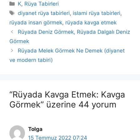
Kategoriler
K
,
Rüya Tabirleri
Etiketler
diyanet rüya tabirleri
,
islami rüya tabirleri
,
rüyada insan görmek
,
rüyada kavga etmek
Rüyada Deniz Görmek, Rüyada Dalgalı Deniz
Görmek
Rüyada Melek Görmek Ne Demek (diyanet
ve modern tabiri)
“Rüyada Kavga Etmek: Kavga
Görmek” üzerine 44 yorum
Tolga
15 Temmuz 2022 07:24