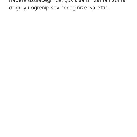
habere üzüleceğinize, çok kısa bir zaman sonra
doğruyu öğrenip sevineceğinize işarettir.