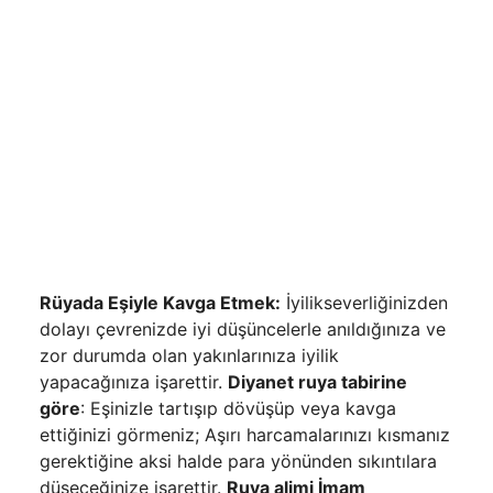
Rüyada Eşiyle Kavga Etmek:
İyilikseverliğinizden
dolayı çevrenizde iyi düşüncelerle anıl­dığınıza ve
zor durumda olan yakınlarınıza iyilik
yapacağınıza işarettir.
Diyanet ruya tabirine
göre
: Eşinizle tartışıp dövüşüp veya kavga
ettiğinizi görmeniz; Aşırı harcamalarınızı kısmanız
gerektiğine aksi halde para yö­nünden sıkıntılara
düşeceğinize işarettir.
Ruya alimi İmam