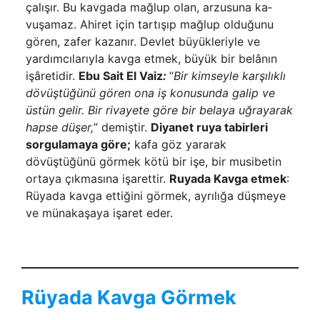
çalışır. Bu kavgada mağlup olan, arzusuna ka­
vuşamaz. Ahiret için tartışıp mağlup olduğunu
gören, zafer kazanır. Devlet büyükleriyle ve
yardımcılarıyla kavga etmek, büyük bir belânın
işâretidir.
Ebu Sait El Vaiz
:
“
Bir kimseyle karşılıklı
dövüştüğü­nü gören ona iş konusunda galip ve
üstün gelir. Bir rivayete göre bir bela­ya uğrayarak
hapse düşer,
” demiştir.
Diyanet ruya tabirleri
sorgulamaya göre;
kafa göz yararak
dövüştüğünü görmek kötü bir işe, bir musibetin
ortaya çıkmasına işarettir.
Ruyada Kavga etmek
:
Rüyada kavga ettiğini görmek, ayrılığa düşmeye
ve münakaşaya işaret eder.
Rüyada Kavga Görmek