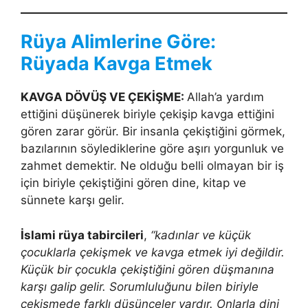
Rüya Alimlerine Göre:
Rüyada Kavga Etmek
KAVGA DÖVÜŞ VE ÇEKİŞME:
Allah’a yardım
ettiğini düşünerek biriyle çekişip kavga ettiğini
gören zarar görür. Bir insanla çekiştiğini görmek,
bazılarının söylediklerine göre aşırı yorgunluk ve
zahmet demektir. Ne olduğu belli olmayan bir iş
için biriyle çekiştiğini gören dine, kitap ve
sünnete karşı gelir.
İslami rüya tabircileri
,
“kadınlar ve küçük
çocuklarla çekişmek ve kavga etmek iyi değildir.
Küçük bir çocukla çekiştiğini gören düşmanına
karşı ga­lip gelir. Sorumluluğunu bilen biriyle
çekişmede farklı düşünceler vardır. Onlarla dini