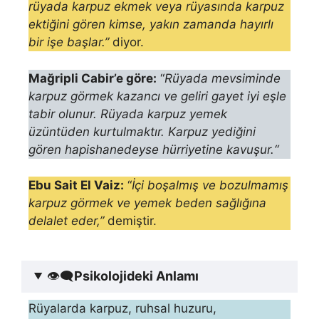
rüyada karpuz ekmek veya rüyasında karpuz
ektiğini gören kimse, yakın zamanda hayırlı
bir işe başlar.”
diyor.
Mağripli Cabir’e göre:
“
Rüyada mevsiminde
karpuz görmek kazancı ve geliri gayet iyi eşle
tabir olunur.
Rüyada karpuz yemek
üzüntüden kurtulmaktır. Karpuz yedi­ğini
gören hapishanedeyse hürriyetine kavuşur.
“
Ebu Sait El Vaiz:
“
İçi boşalmış ve bozulmamış
karpuz görmek ve ye­mek beden sağlığına
delalet eder,”
demiştir.
👁‍🗨
Psikolojideki Anlamı
Rüyalarda karpuz, ruhsal huzuru,