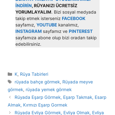
İNDİRİN
, RÜYANIZI ÜCRETSİZ
YORUMLAYALIM
. Bizi sosyal medyada
takip etmek isterseniz
FACEBOOK
sayfamız,
YOUTUBE
kanalımız,
INSTAGRAM
sayfamız ve
PINTEREST
sayfamıza abone olup bizi oradan takip
edebilirsiniz.
Kategoriler
K
,
Rüya Tabirleri
Etiketler
rüyada bahçe görmek
,
Rüyada meyve
görmek
,
rüyada yemek görmek
Rüyada Eşarp Görmek, Eşarp Takmak, Esarp
Almak, Kırmızı Eşarp Gormek
Rüyada Evliya Görmek, Evliya Olmak, Evliya