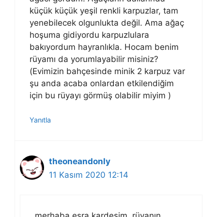
küçük küçük yeşil renkli karpuzlar, tam
yenebilecek olgunlukta değil. Ama ağaç
hoşuma gidiyordu karpuzlulara
bakıyordum hayranlıkla. Hocam benim
rüyamı da yorumlayabilir misiniz?
(Evimizin bahçesinde minik 2 karpuz var
şu anda acaba onlardan etkilendiğim
için bu rüyayı görmüş olabilir miyim )
Yanıtla
theoneandonly
11 Kasım 2020 12:14
merhaba esra kardeşim. rüyanın