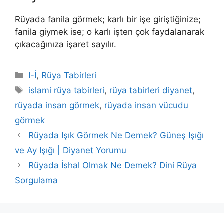
Rüyada fanila görmek; karlı bir işe giriştiğinize;
fanila giymek ise; o karlı işten çok faydalanarak
çıkacağınıza işaret sayılır.
Kategoriler
I-İ
,
Rüya Tabirleri
Etiketler
islami rüya tabirleri
,
rüya tabirleri diyanet
,
rüyada insan görmek
,
rüyada insan vücudu
görmek
Rüyada Işık Görmek Ne Demek? Güneş Işığı
ve Ay Işığı | Diyanet Yorumu
Rüyada İshal Olmak Ne Demek? Dini Rüya
Sorgulama