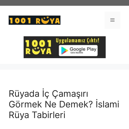
İçeriğe
atla
Menü
Rüyada İç Çamaşırı
Görmek Ne Demek? İslami
Rüya Tabirleri