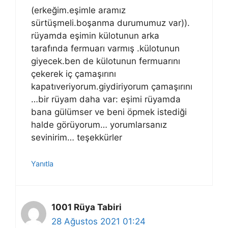
(erkeğim.eşimle aramız
sürtüşmeli.boşanma durumumuz var)).
rüyamda eşimin külotunun arka
tarafında fermuarı varmış .külotunun
giyecek.ben de külotunun fermuarını
çekerek iç çamaşırını
kapatıveriyorum.giydiriyorum çamaşırını
…bir rüyam daha var: eşimi rüyamda
bana gülümser ve beni öpmek istediği
halde görüyorum… yorumlarsanız
sevinirim… teşekkürler
Yanıtla
1001 Rüya Tabiri
28 Ağustos 2021 01:24