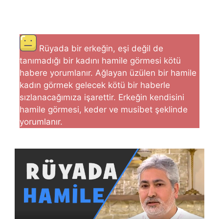
Rüyada bir erkeğin, eşi değil de
tanımadığı bir kadını hamile görmesi kötü
habere yorumlanır. Ağlayan üzülen bir hamile
kadın görmek gelecek kötü bir haberle
sızlanacağımıza işarettir. Erkeğin kendisini
hamile görme­si, keder ve musibet şeklinde
yorumlanır.