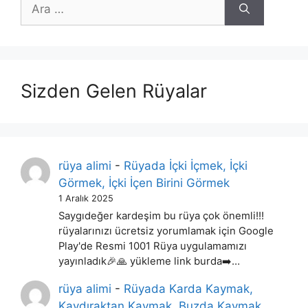
için
ara
Sizden Gelen Rüyalar
rüya alimi
-
Rüyada İçki İçmek, İçki
Görmek, İçki İçen Birini Görmek
1 Aralık 2025
Saygıdeğer kardeşim bu rüya çok önemli!!!
rüyalarınızı ücretsiz yorumlamak için Google
Play'de Resmi 1001 Rüya uygulamamızı
yayınladık🎉🙏 yükleme link burda➡️…
rüya alimi
-
Rüyada Karda Kaymak,
Kaydıraktan Kaymak, Buzda Kaymak