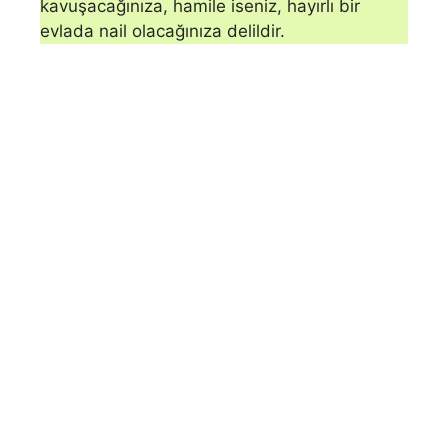
kavuşaca­ğınıza, hamile iseniz, hayırlı bir
evlada nail olacağınıza delildir.