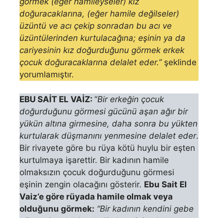
görmek (eğer ha­mileyseler) kız
doğuracaklarına, (eğer hamile değilseler)
üzüntü ve acı çe­kip sonradan bu acı ve
üzüntülerinden kurtulacağına; eşinin ya da
cariye­sinin kız doğurduğunu görmek erkek
çocuk doğuracaklarına delalet eder.”
şeklinde
yorumlamıştır.
EBU SAİT EL VAİZ:
“
Bir erkeğin çocuk
doğurduğunu görmesi gücünü aşan ağır bir
yükün altına girmesine, daha sonra bu yükten
kurtularak düşmanını yenmesine delalet eder
.
Bir rivayete göre bu rüya kötü huylu bir eşten
kurtulmaya işarettir. Bir kadının hamile
olmaksızın çocuk doğurduğunu görmesi
eşinin zengin olacağını gösterir.
Ebu Sait El
Vaiz’e göre rüyada hamile olmak veya
olduğunu görmek:
“Bir kadının kendini gebe