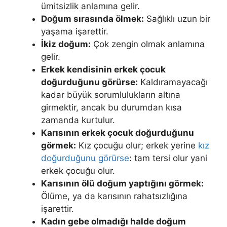
ümitsizlik anlamına gelir.
Doğum sı­rasında ölmek:
Sağlıklı uzun bir
yaşama işarettir.
İkiz doğum:
Çok zen­gin olmak anlamına
gelir.
Erkek kendisinin erkek çocuk
doğurduğunu görürse:
Kaldıramayacağı
kadar büyük sorumlulukların altına
girmektir, an­cak bu durumdan kısa
zamanda kurtulur.
Karısının erkek çocuk doğur­duğunu
görmek:
Kız çocuğu olur; erkek yerine
kız
doğurduğunu görürse
: tam tersi olur yani
erkek çocuğu olur.
Karısının ölü doğum yaptığını gör­mek:
Ölüme, ya da karısının rahatsızlığına
işarettir.
Kadın gebe olmadığı halde doğum