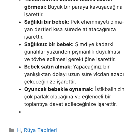
görmesi:
Büyük bir paraya kavuşacağına
işarettir.
Sağlıklı bir bebek:
Pek ehemmiyeti olma­
yan dertleri kısa sürede atlatacağınıza
işarettir.
Sağlıksız bir bebek:
Şim­diye kadarki
günahlar yüzünden pişmanlık duyulması
ve tövbe edilmesi ge­rektiğine işarettir.
Bebek satın almak:
Yapacağınız bir
yanlışlıktan dolayı uzun süre vicdan azabı
çekeceğinize işarettir.
Oyuncak bebekle oynamak:
İstikbalinizin
çok parlak olacağına ve eğlenceli bir
toplantıya davet edilece­ğinize işarettir.
Kategoriler
H
,
Rüya Tabirleri