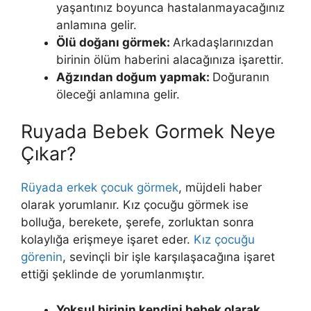
ya­şantınız boyunca hastalanmayacağınız
anlamına gelir.
Ölü doğanı görmek:
Arkadaşlarınızdan
bi­rinin ölüm haberini alacağınıza işarettir.
Ağzından doğum yapmak:
Do­ğuranın
öleceği anlamına gelir.
Ruyada Bebek Gormek Neye
Çıkar?
Rüyada erkek çocuk görmek
, müjdeli haber
olarak yorumlanır. Kız çocuğu görmek ise
bolluğa, berekete, şerefe, zorluktan sonra
kolaylığa erişmeye işaret eder.
Kız çocuğu
görenin
, sevinçli bir işle karşılaşacağına işaret
ettiği şeklinde de yorumlanmıştır.
Yoksul birinin kendini bebek olarak