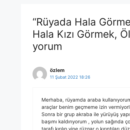
“Rüyada Hala Görme
Hala Kızı Görmek, Ö
yorum
özlem
11 Şubat 2022 18:26
Merhaba, rüyamda araba kullanıyorum 
araçlar benim geçmeme izin vermiyorlar
Sonra bir grup akraba ile yürüyüş yap
başımı kaldırıyorum , yolun sağında ç
tarafı kırılıp yine rüzgar o kırıntıları 