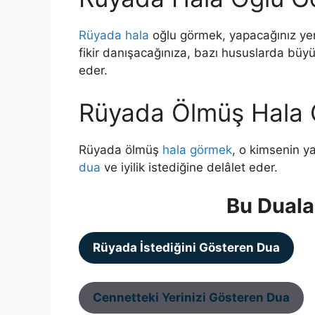
Rüyada hala
oğlu görmek,
yapacağınız yen
fikir danışacağınıza, bazı hususlarda büyü
eder.
Rüyada Ölmüş Hala
Rüyada ölmüş
hala görmek
, o kimsenin y
dua
ve iyilik istediğine delâlet eder.
Bu Duala
Rüyada İstediğini Gösteren Dua
Cennetteki Yerinizi Gösteren Dua