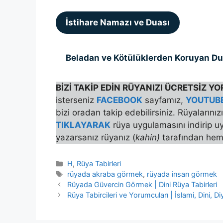
İstihare Namazı ve Duası
Beladan ve Kötülüklerden Koruyan D
BİZİ TAKİP EDİN RÜYANIZI ÜCRETSİZ 
isterseniz
FACEBOOK
sayfamız,
YOUTUB
bizi oradan takip edebilirsiniz. Rüyalarını
TIKLAYARAK
rüya uygulamasını indirip uy
yazarsanız rüyanız (
kahin)
tarafından hem
Kategoriler
H
,
Rüya Tabirleri
Etiketler
rüyada akraba görmek
,
rüyada insan görmek
Rüyada Güvercin Görmek | Dini Rüya Tabirleri
Rüya Tabircileri ve Yorumcuları | İslami, Dini, Di