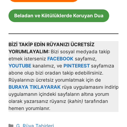
Beladan ve Kötülüklerde Koruyan Dua
BİZİ TAKİP EDİN RÜYANIZI ÜCRETSİZ
YORUMLAYALIM:
Bizi sosyal medyada takip
etmek isterseniz
FACEBOOK
sayfamız,
YOUTUBE
kanalımız, ve
PINTEREST
sayfamıza
abone olup bizi oradan takip edebilirsiniz.
Rüyalarınızı ücretsiz yorumlatmak için de
BURAYA TIKLAYARAK
rüya uygulamasını indirip
uygulamanın içindeki sayfaların altına yorum
olarak yazarsanız rüyanız (
kahin)
tarafından
hemen yorumlanır.
Kategoriler
G
,
Rüya Tabirleri