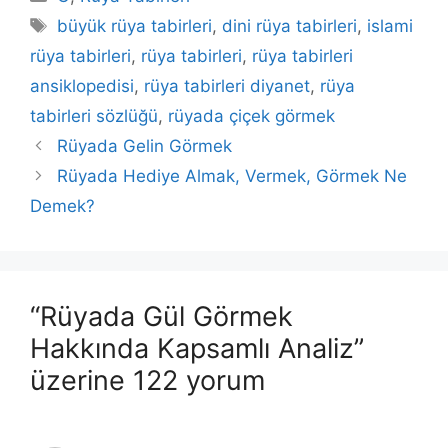
Etiketler
büyük rüya tabirleri
,
dini rüya tabirleri
,
islami
rüya tabirleri
,
rüya tabirleri
,
rüya tabirleri
ansiklopedisi
,
rüya tabirleri diyanet
,
rüya
tabirleri sözlüğü
,
rüyada çiçek görmek
Rüyada Gelin Görmek
Rüyada Hediye Almak, Vermek, Görmek Ne
Demek?
“Rüyada Gül Görmek
Hakkında Kapsamlı Analiz”
üzerine 122 yorum