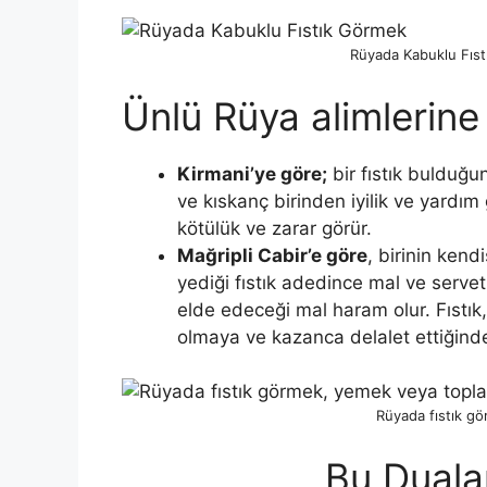
Rüyada Kabuklu Fıst
Ünlü Rüya alimlerin
Kirmani’ye göre;
bir fıstık bulduğun
ve kıskanç birinden iyilik ve yardım 
kötülük ve zarar görür.
Mağripli Cabir’e göre
, birinin kend
yediği fıstık adedince mal ve servet 
elde edeceği mal haram olur. Fıstık,
olmaya ve ka­zanca delalet ettiğind
Rüyada fıstık g
Bu Duala