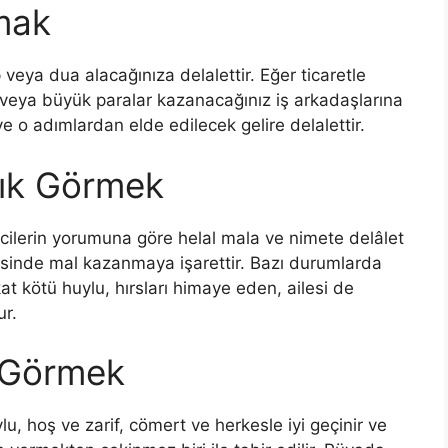
mak
eya dua alacağınıza delalettir. Eğer ticaretle
 veya büyük paralar kazanacağınız iş arkadaşlarına
e o adımlardan elde edilecek gelire delalettir.
tık Görmek
rcilerin yorumuna göre helal mala ve nimete delâlet
yesinde mal kazanmaya işarettir. Bazı durumlarda
at kötü huylu, hırsları himaye eden, ailesi de
ur.
ı Görmek
lu, hoş ve zarif, cömert ve herkesle iyi geçinir ve