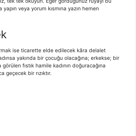
miz, tek tek okuyun. Eğer gördüğünüz rüyayı bu
a yapın veya yorum kısmına yazın hemen
ek
ırmak ise ticarette elde edilecek kâra delalet
adınsa yakında bir çocuğu olacağına; erkekse; bir
a görülen fıstık hamile kadının doğuracağına
ca geçecek bir rızıktır.