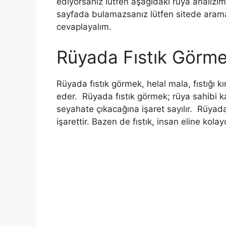
ediyorsanız lütfen aşağıdaki rüya analizi
sayfada bulamazsanız lütfen sitede aram
cevaplayalım.
Rüyada Fıstık Görm
Rüyada fıstık görmek, helal mala, fıstığı k
eder.
Rüyada fıstık görmek; rüya sahibi k
seyahate çıkacağına işaret sayılır. Rüyad
işarettir. Bazen de fıstık, insan eline kolay