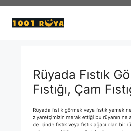
İçeriğe
atla
Rüyada Fıstık G
Fıstığı, Çam Fıstı
Rüyada fıstık görmek veya fıstık yemek ne
ziyaretçimizin merak ettiği bu rüyanın ne 
de içinde fıstık veya fıstık ağacı olan bir