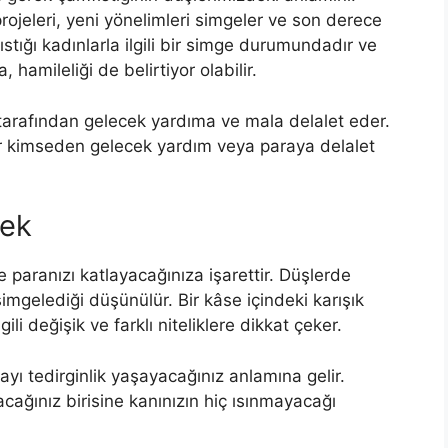
proje­leri, yeni yönelimleri simgeler ve son derece
stığı kadınlarla ilgili bir simge durumun­dadır ve
 hamileliği de belirtiyor olabilir.
 tarafından gelecek yardıma ve mala delalet eder.
ir kimseden gelecek yardım veya paraya delalet
ek
e paranızı katlayacağınıza işarettir. Düşlerde
 simgelediği düşünülür. Bir kâse içindeki karışık
li değişik ve farklı niteliklere dikkat çe­ker.
yı tedirgin­lik yaşayacağınız anlamına gelir.
a­cağınız birisine kanınızın hiç ısınmayacağı