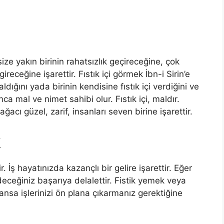
ze yakın birinin rahatsızlık geçireceğine, çok
eceğine işarettir. Fıstık içi görmek İbn-i Sirin’e
ldığını yada birinin kendisine fıstık içi verdiğini ve
ınca mal ve nimet sahibi olur. Fıstık içi, maldır.
ağacı güzel, zarif, in­sanları seven birine işarettir.
k
. İş hayatınızda kazançlı bir gelire işarettir. Eğer
deceğiniz başarıya delalettir. Fistik yemek veya
nsa işlerinizi ön plana çıkarmanız ge­rektiğine