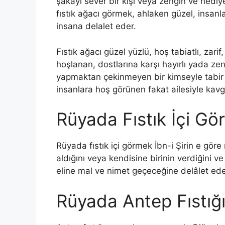
şakayı sever bir kişi veya zengin ve hediye
fıstık ağacı görmek, ahlaken güzel, insanla
insana delalet eder.
Fıstık ağacı güzel yüzlü, hoş tabiatlı, zarif,
hoşlanan, dostlarına karşı hayır­lı yada zen
yapmaktan çekin­meyen bir kimseyle tabir 
insanlara hoş görünen fakat ailesiyle kavga
Rüyada Fıstık İçi G
Rüyada fıstık içi görmek İbn-i Şirin e göre
aldığını veya kendisine birinin verdiğini v
eline mal ve nimet geçeceğine delâlet ede
Rüyada Antep Fıstığ