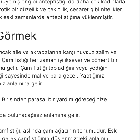
uyemişler gibi antepfıstığı da daha çok ka­dınlarla
k bir güzel­lik ve çekicilik, cesaret gibi nitelikler,
k eski zamanlarda antepfıstığına yüklenmiştir.
 Görmek
ncak aile ve akrabalarına karşı huysuz zalim ve
r. Çam fıstığı her zaman iyiliksever ve cömert bir
 gelir. Çam fıstığı topladığını veya yediğini
iği sayesinde mal ve para geçer. Yaptığınız
iz anlamına gelir.
:
Birisinden parasal bir yardım göreceğinize
da bulu­nacağınız anlamına gelir.
çamfıstığı, aslında çam ağacının tohumudur. Eski
gerek çamfıstığının düşlerimiz­deki anlamını.