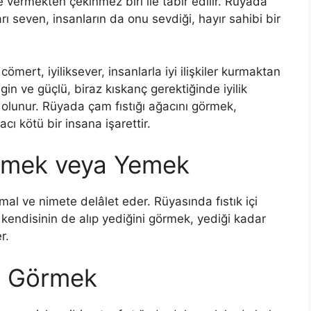
 vermekten çekinmez biri ile tabir edilir.
Rüyada
rı seven, insanların da onu sevdiği, hayır sahibi bir
 cömert, iyi­liksever, insanlarla iyi ilişkiler kurmaktan
gin ve güçlü, biraz kıskanç gerektiğinde iyilik
olunur. Rüyada çam fıstığı ağacını görmek,
cı kötü bir insana işarettir.
örmek veya Yemek
 mal ve nimete delâlet eder. Rüyasında fıstık içi
e kendisinin de alıp yediğini görmek, yediği kadar
r.
ı Görmek