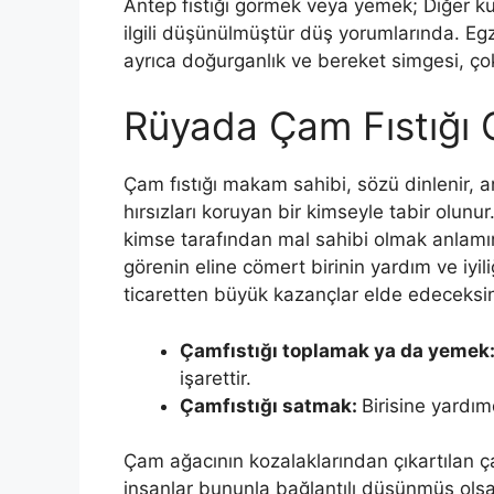
Antep fıstığı gormek veya yemek; Diğer kur
ilgili düşünülmüştür düş yorumlarında. Egzoti
ayrıca doğurganlık ve bere­ket simgesi, ço
Rüyada Çam Fıstığı
Çam fıstığı makam sahibi, sözü dinlenir, a
hırsızları koruyan bir kimseyle tabir olunu
kimse tarafından mal sahibi olmak anlamına
görenin eline cömert birinin yardım ve iyil
ticaretten büyük kazançlar elde edeceksin
Çamfıstığı toplamak ya da yemek
işarettir.
Çamfıstığı satmak:
Birisine yardım
Çam ağacının kozalaklarından çıkar­tılan 
insanlar bununla bağlantılı düşünmüş olsa 