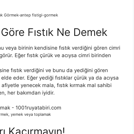
ık Görmek-antep fistigi-gormek
e Göre Fıstık Ne Demek
u veya birinin kendisine fıstık ver­diğini gören cimri
görür. Eğer fıstık çü­rük ve acıysa cimri birinden
isine fıstık verdiğini ve bunu da ye­diğini gören
elde eder. Eğer yediği fıs­tıklar çürük ya da acıysa
 afiyetle yenecek mala, fıstık kırmak mal sahibi
en, her bakımdan iyidir.
örmek, yemek veya toplamak
rı Kaçırmayın!