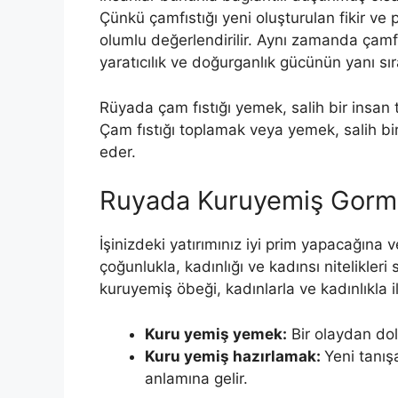
Çünkü çamfıstığı yeni oluşturulan fikir ve 
olumlu değerlendi­rilir. Aynı zamanda çamfı
yaratıcılık ve doğurganlık gücünün yanı sıra,
Rüyada çam fıstığı yemek, salih bir insan
Çam fıstığı toplamak veya yemek, salih b
eder.
Ruyada Kuruyemiş Gorm
İşinizdeki yatırımınız iyi prim yapacağına v
çoğunlukla, kadınlığı ve kadınsı nitelikleri
kuruyemiş öbeği, kadınlarla ve kadınlıkla ilgi
Kuru yemiş yemek:
Bir olaydan dola
Kuru yemiş hazırlamak:
Yeni tanış
anlamına gelir.