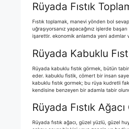
Rüyada Fıstık Topla
Fıstık toplamak, manevi yönden bol sevap v
uğraşıyorsanız yapacağınız işlerde başarı
işarettir. ekonomik anlamda yeni adımlar v
Rüyada Kabuklu Fıs
Rüyada
kabuklu fıstık görmek, bütün tabi
eder. kabuklu fistik, cömert bir insan sa
kabuklu fıstık gormek; bu rüya kudretli fak
kendisine benzeyen bir adamla tabir olun
Rüyada Fıstık Ağac
Rüyada fıstık ağacı,
güzel yüzlü, güzel huy