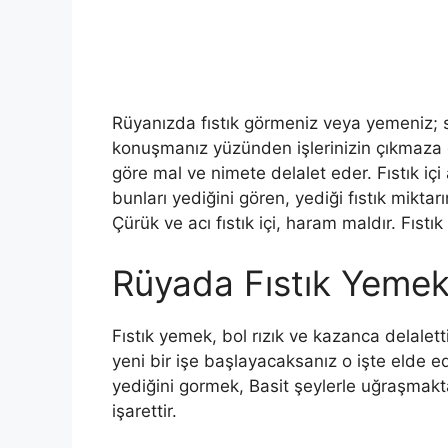
Rüyanızda fıstık görmeniz veya yemeniz; si
konuşmanız yüzünden işlerinizin çıkmaza gir
göre mal ve nimete delalet eder. Fıstık içi a
bunları yedi­ğini gören, yediği fıstık miktar
Çürük ve acı fıstık içi, haram maldır. Fıstık 
Rüyada Fıstık Yeme
Fıstık yemek, bol rızık ve kazanca delalettir
yeni bir işe başlayacaksanız o işte elde e
yediğini gormek, Basit şeylerle uğraşmakta
işarettir.