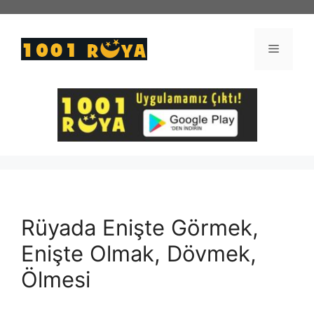
İçeriğe
atla
Menü
Rüyada Enişte Görmek,
Enişte Olmak, Dövmek,
Ölmesi