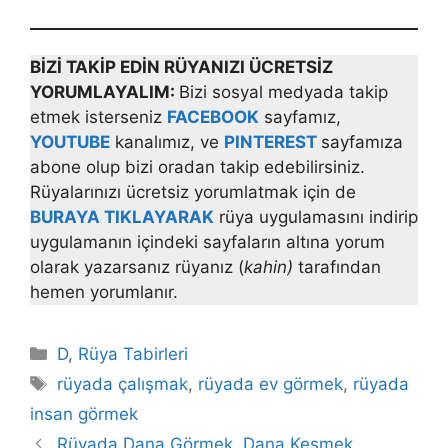
BİZİ TAKİP EDİN RÜYANIZI ÜCRETSİZ
YORUMLAYALIM:
Bizi sosyal medyada takip
etmek isterseniz
FACEBOOK
sayfamız,
YOUTUBE
kanalımız, ve
PINTEREST
sayfamıza
abone olup bizi oradan takip edebilirsiniz.
Rüyalarınızı ücretsiz yorumlatmak için de
BURAYA TIKLAYARAK
rüya uygulamasını indirip
uygulamanın içindeki sayfaların altına yorum
olarak yazarsanız rüyanız (
kahin)
tarafından
hemen yorumlanır.
Kategoriler
D
,
Rüya Tabirleri
Etiketler
rüyada çalışmak
,
rüyada ev görmek
,
rüyada
insan görmek
Rüyada Dana Görmek, Dana Kesmek,