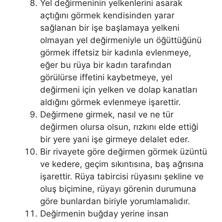
Yel değirmeninin yelkenlerini asarak
açtığını görmek kendisinden ya­rar
sağlanan bir işe başlamaya yelkeni
olmayan yel değirmeniyle un öğüt­tüğünü
görmek iffetsiz bir kadınla evlenmeye,
eğer bu rüya bir kadın tara­fından
görülürse iffetini kaybetmeye, yel
değirmeni için yelken ve dolap kanatları
aldığını görmek evlenmeye işarettir.
Değirmene girmek, nasıl ve ne tür
değirmen olursa olsun, rızkını elde ettiği
bir yere yani işe girmeye delalet eder.
Bir rivayete göre değirmen görmek üzüntü
ve kedere, geçim sıkıntısına, baş ağrısına
işarettir. Rüya tabircisi rüyasını şekline ve
oluş biçimine, rüyayı görenin durumuna
göre bunlardan biriyle yorumlamalıdır.
Değirmenin buğday yerine insan