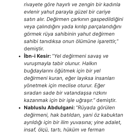
rivayete göre ha­yırlı ve zengin bir kadınla
evlenir yahut parayla güzel bir cariye
satın alır. Değirmen çarkının gaspedildiğini
veya çalındığını yada kırılıp parça­landığını
görmek rüya sahibinin yahut değirmen
sahibi tanıdıksa onun ölü­müne işarettir,
”
demiştir.
İbn-i Kesir:
“
Yel değirmeni savaş ve
vuruşmayla tabir olunur. Halkın
buğdaylarını öğütmek için bir yel
değirmeni kuran, eğer layık­sa insanları
yönetmek için meclise oturur. Eğer
sıradan sade bir vatan­daşsa rızkını
kazanmak için bir işle uğraşır.”
demiş­tir.
Nabluslu Abdulgani:
“
Rüyada görülen
değirmeni, hak batıldan, yani öz kabuktan
ayrıldığı için bir ilim yuvasına; yine adalet,
insaf, ölçü, tartı, hüküm ve ferman