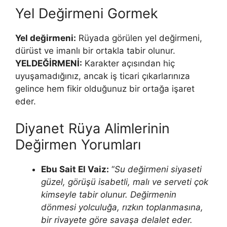
Yel Değirmeni Gormek
Yel değirmeni:
Rüyada görülen yel değirmeni,
dürüst ve imanlı bir ortakla tabir olunur.
YELDEĞİRMENİ:
Karakter açısından hiç
uyuşamadığınız, ancak iş ti­cari çıkarlarınıza
gelince hem fikir olduğunuz bir ortağa işaret
eder.
Diyanet Rüya Alimlerinin
Değirmen Yorumları
Ebu Sait El Vaiz:
“
Su değirmeni siyaseti
güzel, görüşü isabetli, malı ve serveti çok
kimseyle tabir olunur. Değirmenin
dönmesi yolculuğa, rızkın toplanmasına,
bir rivayete gö­re savaşa delalet eder.