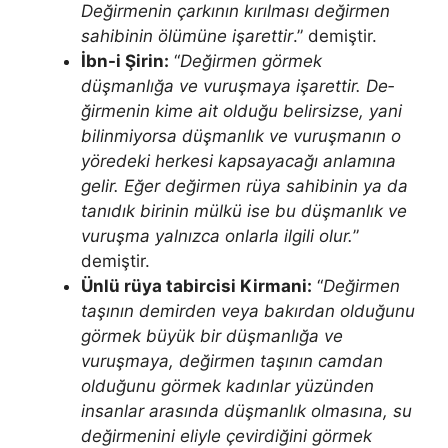
Değirmenin çarkının kırılması değirmen
sahibinin ölümüne işarettir
.” demiştir.
İbn-i Şirin:
“
Değirmen görmek
düşmanlığa ve vuruşmaya işarettir. De­
ğirmenin kime ait olduğu belirsizse, yani
bilinmiyorsa düşmanlık ve vuruş­manın o
yöredeki herkesi kapsayacağı anlamına
gelir. Eğer değirmen rü­ya sahibinin ya da
tanıdık birinin mülkü ise bu düşmanlık ve
vuruşma yal­nızca onlarla ilgili olur.
”
demiştir.
Ünlü rüya tabircisi Kirmani:
“
Değirmen
taşının demirden veya bakır­dan olduğunu
görmek büyük bir düşmanlığa ve
vuruşmaya, değirmen ta­şının camdan
olduğunu görmek kadınlar yüzünden
insanlar arasında düş­manlık olmasına, su
değirmenini eliyle çevirdiğini görmek