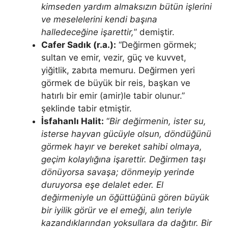
kimseden yar­dım almaksızın bütün işlerini
ve meselelerini kendi başına
halledeceğine işarettir,
” demiştir.
Cafer Sadık (r.a.):
“Değirmen görmek;
sultan ve emir, vezir, güç ve kuvvet,
yiğitlik, zabıta memuru. Değirmen yeri
görmek de büyük bir reis, başkan ve
hatırlı bir emir (amir)le tabir olunur.”
şeklinde tabir etmiştir.
İsfahanlı Halit:
“
Bir değirmenin, ister su,
isterse hayvan gücüyle olsun, döndüğünü
görmek hayır ve bereket sahibi olmaya,
geçim kolaylığına işa­rettir. Değirmen taşı
dönüyorsa savaşa; dönmeyip yerinde
duruyorsa eşe delalet eder. El
değirmeniyle un öğüttüğünü gören büyük
bir iyilik görür ve el eme­ği, alın teriyle
kazandıklarından yoksullara da dağıtır. Bir