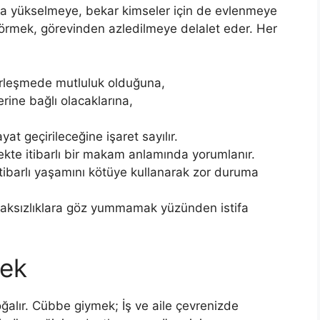
ca yükselmeye, bekar kimseler için de evlenmeye
görmek, görevinden azledilmeye delalet eder. Her
irleşmede mutluluk olduğuna,
lerine bağlı olacaklarına,
yat geçirileceğine işaret sayılır.
kte itibarlı bir makam anlamında yorumlanır.
tibarlı yaşamını kötüye kullanarak zor duruma
ksızlıklara göz yummamak yüzünden istifa
ek
alır. Cübbe giymek; İş ve aile çevrenizde