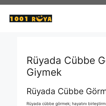
İçeriğe
atla
Rüyada Cübbe G
Giymek
Rüyada Cübbe Gör
Rüyada cübbe görmek; hayatını birleştirme