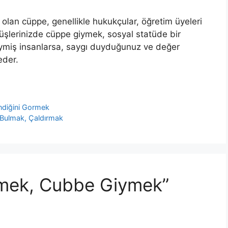
olan cüppe, ge­nellikle hukukçular, öğretim üyeleri
 düşlerinizde cüppe giymek, sosyal statüde bir
giymiş insanlarsa, saygı duydu­ğunuz ve değer
eder.
ndiğini Gormek
Bulmak, Çaldırmak
mek, Cubbe Giymek”