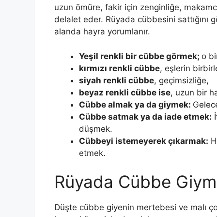
uzun ömüre, fakir için zenginliğe, makam
delalet eder. Rüyada cübbesini sattığını 
alanda hayra yorumlanır.
Yeşil renkli bir cübbe görmek;
o b
kırmızı renkli cübbe
, eşlerin birbir
siyah renkli cübbe
, geçimsizliğe,
beyaz renkli cübbe ise
, uzun bir ha
Cübbe almak ya da giymek:
Gelece
Cübbe satmak ya da iade etmek:
İ
düşmek.
Cüb­beyi istemeyerek çıkarmak:
Ha
etmek.
Rüyada Cübbe Giym
Düşte cübbe giyenin mertebesi ve malı çoğ