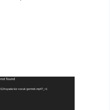
 not found
017/12/ruyada-kiz-cocuk-gormek.mp4?_=1