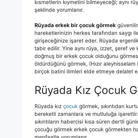
kısmetlerin kıymetini bilmeyeceği; aynı rüy
şeklinde yorumlanır.
Rüyada erkek bir çocuk görmek
güvenili
hareketlerinizin herkes tarafından saygı il
girişeceğinize işaret eder. Rüyada ergenl
tabir edilir. Yine aynı rüya, izzet, şeref v
doğmuş bir er­kek çocuk olduğunu görmesi,
öldürdüğünü görmek, (Hızır aleyhisselam 
birçok batini ilimleri elde etmeye delalet e
Rüyada Kız Çocuk 
Rüyada kız
çocuk
görmek, sıkıntıdan kurt
bereketli zamanlara ve mutluluğa işarettir
sıkıntıların habercisi kısa süren dertli gün
çocuğu görmek erkek çocuk görmekten hayır
menfaatle yorumlanır.