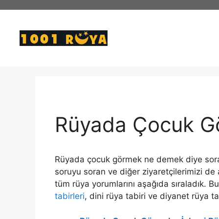
İçeriğe
atla
Rüyada Çocuk G
Rüyada çocuk görmek ne demek diye soran zi
soruyu soran ve diğer ziyaretçilerimizi de
tüm rüya yorumlarını aşağıda sıraladık. B
tabirleri
, dini rüya tabiri ve diyanet rüya t