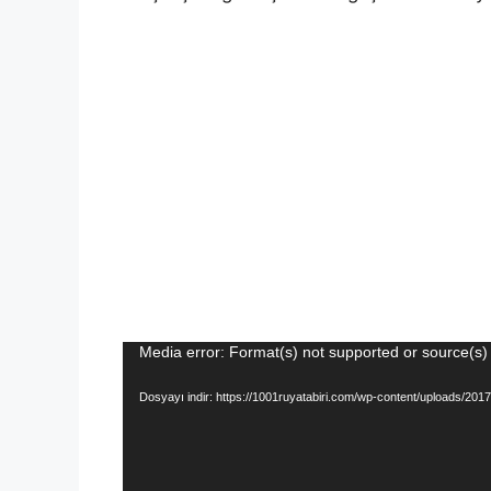
Video
Media error: Format(s) not supported or source(s)
oynatıcı
Dosyayı indir: https://1001ruyatabiri.com/wp-content/uploads/2