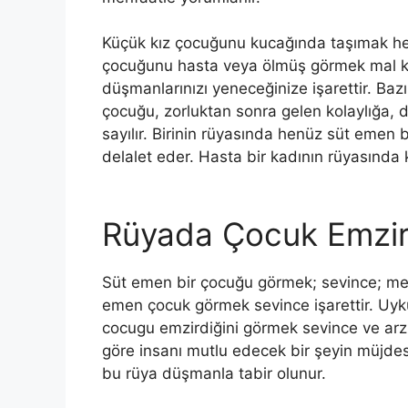
Küçük kız çocuğunu kucağında ta­şımak h
çocuğunu hasta veya ölmüş görmek mal k
düşmanlarınızı ye­neceğinize işarettir. Baz
çocuğu, zorluktan sonra gelen kolaylığa, d
sayılır. Birinin rü­yasında henüz süt emen 
delalet eder. Hasta bir kadının rüyasında k
Rüyada Çocuk Emzi
Süt emen bir çocuğu görmek; sevince; mem
emen çocuk görmek sevince işarettir. Uyku
cocugu emzirdiğini görmek sevince ve arzu
göre insanı mutlu edecek bir şeyin müjdesi
bu rüya düşmanla tabir olunur.