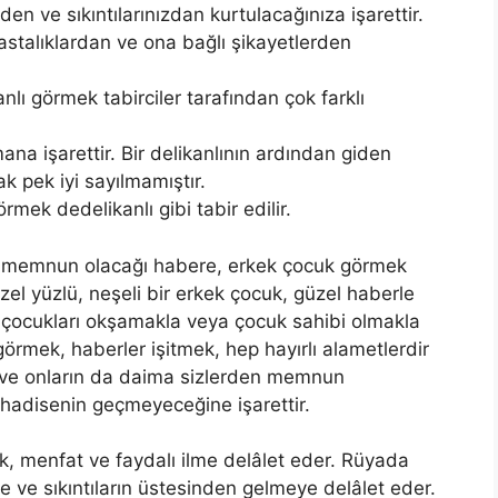
en ve sıkıntılarınızdan kurtulaca­ğınıza işarettir.
stalıklardan ve ona bağlı şikayetlerden
nlı görmek tabirciler tarafından çok farklı
a işarettir. Bir delikanlının ardından giden
ak pek iyi sayılmamıştır.
ek dedelikanlı gibi tabir edilir.
 memnun olacağı habere, erkek çocuk görmek
el yüzlü, neşeli bir erkek çocuk, gü­zel haberle
çocukları okşamakla veya ço­cuk sahibi olmakla
r görmek, haberler işitmek, hep hayırlı alametlerdir
ve onların da da­ima sizlerden memnun
r hadisenin geçmeyeceğine işarettir.
k, menfat ve faydalı ilme delâlet eder. Rüyada
ve sıkıntıların üstesinden gelmeye delâlet eder.