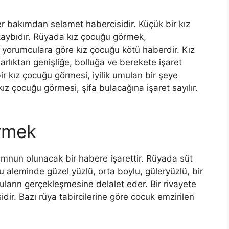
er bakımdan selamet habercisidir.
Küçük bir kız
aybıdır. Rüyada kız çocuğu görmek,
ı yorumculara göre kız çocuğu kö­tü haberdir. Kız
arlıktan genişliğe, bolluğa ve berekete işaret
bir kız çocuğu görmesi, iyilik umulan bir şeye
ız çocuğu görmesi, şifa bulacağına işaret sayılır.
rmek
nun olunacak bir habere işarettir. Rüyada süt
 aleminde güzel yüzlü, orta boylu, güleryüzlü, bir
ların gerçekleşmesine delalet eder. Bir rivayete
dir. Bazı rüya tabircilerine göre cocuk emzirilen