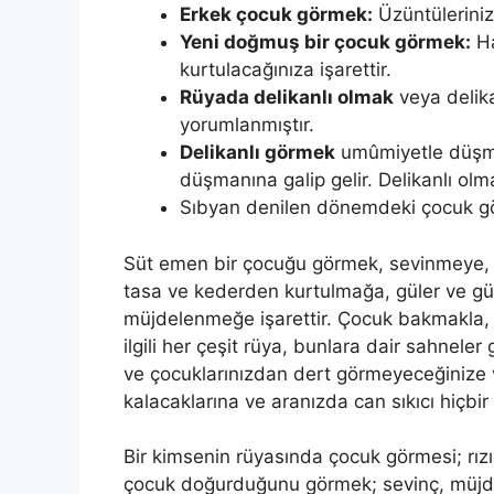
Erkek çocuk görmek:
Üzüntülerinizd
Yeni doğmuş bir çocuk görmek:
Ha
kurtulacağınıza işarettir.
Rüyada delikanlı olmak
veya delika
yorumlanmıştır.
Delikanlı görmek
umûmiyetle düşman
düşmanına galip gelir. De­likanlı olm
Sıbyan denilen dönemdeki çocuk görm
Süt emen bir çocuğu görmek, sevinmeye,
tasa ve kederden kur­tulmağa, güler ve güz
müjdelenmeğe işarettir. Çocuk bakmakla, 
ilgili her çeşit rüya, bunlara dair sah­nele
ve çocuklarınızdan dert görmeyeceğinize 
kalacaklarına ve aranızda can sıkı­cı hiçbi
Bir kimsenin rüyasında çocuk görmesi; rızı
çocuk doğurduğunu görmek; sevinç, müjde 