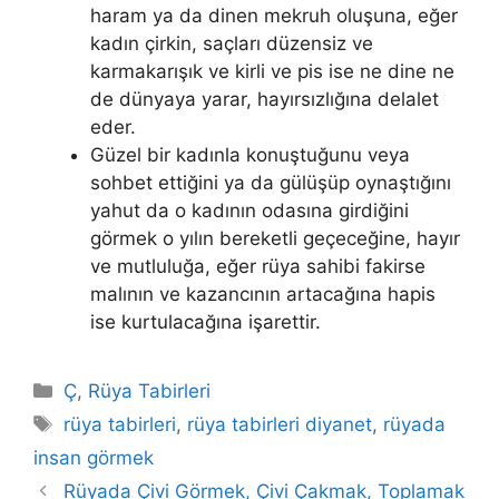
haram ya da dinen mekruh oluşu­na, eğer
kadın çirkin, saçları düzensiz ve
karmakarışık ve kirli ve pis ise ne dine ne
de dünyaya yarar, hayırsızlığına delalet
eder.
Güzel bir kadınla konuştuğunu veya
sohbet ettiğini ya da gülüşüp oy­naştığını
yahut da o kadının odasına girdiğini
görmek o yılın bereketli ge­çeceğine, hayır
ve mutluluğa, eğer rüya sahibi fakirse
malının ve kazan­cının artacağına hapis
ise kurtulacağına işarettir.
Kategoriler
Ç
,
Rüya Tabirleri
Etiketler
rüya tabirleri
,
rüya tabirleri diyanet
,
rüyada
insan görmek
Rüyada Çivi Görmek, Çivi Çakmak, Toplamak