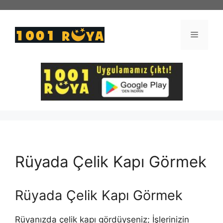
İçeriğe
atla
Menü
Rüyada Çelik Kapı Görmek
Rüyada Çelik Kapı Görmek
Rüyanızda çelik kapı gördüyseniz; İşlerinizin