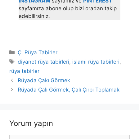
INSTAGRAM
sayfamız ve
PINTEREST
sayfamıza abone olup bizi oradan takip
edebilirsiniz.
Kategoriler
Ç
,
Rüya Tabirleri
Etiketler
diyanet rüya tabirleri
,
islami rüya tabirleri
,
rüya tabirleri
Rüyada Çakı Görmek
Rüyada Çalı Görmek, Çalı Çırpı Toplamak
Yorum yapın
Yorum