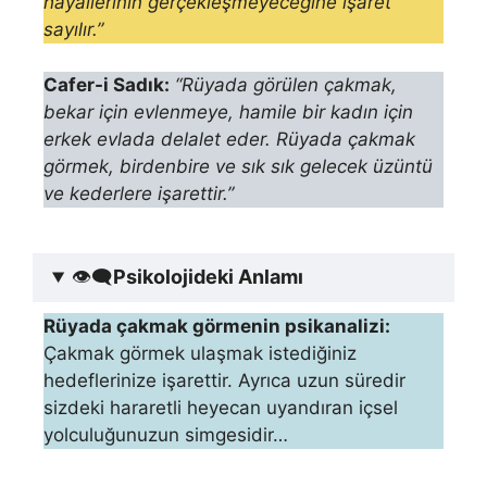
hayallerinin
gerçekleşmeyeceğine işaret
sayılır.”
Cafer-i Sadık:
“Rüyada görülen çakmak,
bekar için evlenmeye, hamile bir kadın için
erkek evlada delalet eder. Rüyada çakmak
görmek, birdenbire ve sık sık gelecek üzüntü
ve kederlere işarettir.”
👁‍🗨
Psikolojideki Anlamı
Rüyada çakmak görmenin psikanalizi:
Çakmak görmek ulaşmak istediğiniz
hedeflerinize işarettir. Ayrıca uzun süredir
sizdeki hararetli heyecan uyandıran içsel
yolculuğunuzun simgesidir…