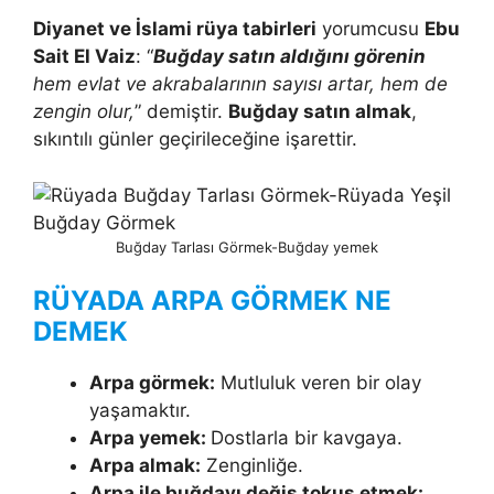
Diyanet ve İslami rüya tabirleri
yorumcusu
Ebu
Sait El Vaiz
: “
Buğday satın aldığını görenin
hem evlat ve akraba­larının sayısı artar, hem de
zengin olur,
” demiştir.
Buğday satın almak
,
sıkıntılı günler geçirileceğine işarettir.
Buğday Tarlası Görmek-Buğday yemek
RÜYADA ARPA GÖRMEK NE
DEMEK
Arpa görmek:
Mutluluk veren bir olay
yaşamaktır.
Arpa yemek:
Dostlarla bir kavgaya.
Arpa almak:
Zenginliğe.
Arpa ile buğdayı değiş tokuş et­mek: