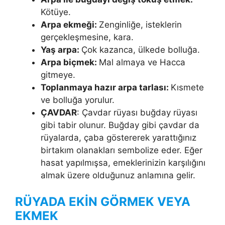
Kötüye.
Arpa ekmeği:
Zenginliğe, isteklerin
gerçekleşmesine, kara.
Yaş arpa:
Çok kazanca, ülkede bolluğa.
Arpa biçmek:
Mal almaya ve Hacca
gitmeye.
Toplanmaya hazır arpa tarlası:
Kısmete
ve bolluğa yo­rulur.
ÇAVDAR
: Çavdar rüyası buğday rüyası
gibi tabir olunur. Buğday gibi çavdar da
rüyalarda, çaba göstererek yarat­tığınız
birtakım olanakları sembolize eder. Eğer
hasat yapılmışsa, emeklerinizin karşılığını
almak üzere olduğunuz anlamına gelir.
RÜYADA EKİN GÖRMEK VEYA
EKMEK