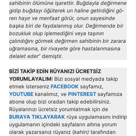
sahibinin ölümüne işarettir. Buğdayla değirmene
gidip buğdayı öğüterek un haline getirdiğini gö­
ren hayır ve menfaat görür, onun sayesinde
başka biri de faydalanmış olur. Değirmende bir
bozukluk olup işlemediğini veya taşının
çalındığını görmek değirmen sahibinin bir zarara
uğramasına, bir rivayete göre has­talanmasına
delalet eder
” demiştir.
BİZİ TAKİP EDİN RÜYANIZI ÜCRETSİZ
YORUMLAYALIM:
Bizi sosyal medyada takip
etmek isterseniz
FACEBOOK
sayfamız,
YOUTUBE
kanalımız, ve
PINTEREST
sayfamıza
abone olup bizi oradan takip edebilirsiniz.
Rüyalarınızı ücretsiz yorumlatmak için de
BURAYA TIKLAYARAK
rüya uygulamasını indirip
uygulamanın içindeki sayfaların altına yorum
olarak yazarsanız rüyanız (
kahin)
tarafından