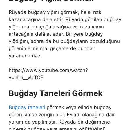
Rüyada buğday yığını görmek
, helal rızk
kazanacağına delalettir. Rüyada görülen buğday
yığını malının çoğalacağına ve kazancının
artacağına delâlet eder. Bir yere buğday
yığdığını, sonra da bu buğdayların bozulduğunu
gö­renin eline mal geçerse de bundan
yararlanamaz.
https://www.youtube.com/watch?
v=j6rh__vUTOE
Buğday Taneleri Görmek
Buğday taneleri
görmek veya e
linde buğday
gören kimse zengin olur. Evladı olacağına dair
yorum da yapılmıştır. Rüyada bir değirmene
giderek buğday veya arpasını öğüttüğünü