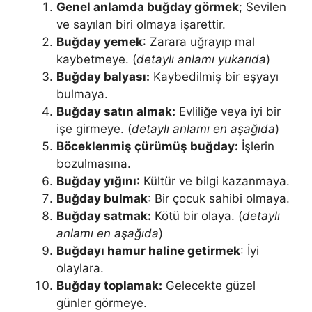
Genel anlamda buğday görmek
; Sevilen
ve sayılan biri olmaya işarettir.
Buğday yemek
: Za­rara uğrayıp mal
kaybetmeye. (
detaylı anlamı yukarıda
)
Buğday balyası:
Kaybedilmiş bir eşyayı
bulmaya.
Buğday satın almak:
Evliliğe veya iyi bir
işe girmeye. (
detaylı anlamı en aşağıda
)
Böceklenmiş çürümüş buğday:
İşlerin
bozulmasına.
Buğday yığını
: Kültür ve bilgi ka­zanmaya.
Buğday bulmak
: Bir çocuk sahibi olmaya.
Buğday satmak:
Kötü bir olaya. (
detaylı
anlamı en aşağıda
)
Buğdayı hamur haline getirmek
: İyi
olaylara.
Buğday toplamak:
Gelecekte güzel
günler görmeye.