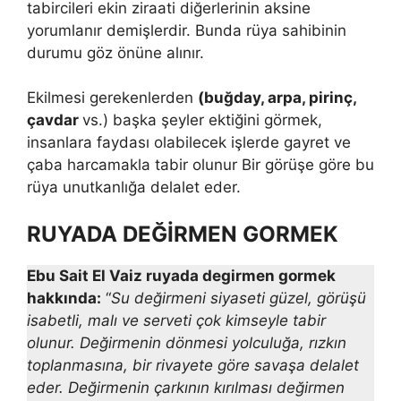
tabircileri ekin ziraati diğerlerinin aksine
yorumlanır demişlerdir. Bunda rüya sahibinin
durumu göz önüne alınır.
Ekilmesi gerekenlerden
(buğday, arpa, pirinç,
çavdar
vs.) başka şey­ler ektiğini görmek,
insanlara faydası olabilecek işlerde gayret ve
çaba harcamakla tabir olunur Bir görüşe göre bu
rüya unutkanlığa delalet eder.
RUYADA DEĞİRMEN GORMEK
Ebu Sait El Vaiz ruyada degirmen gormek
hakkında:
“
Su değirmeni siyaseti güzel, görüşü
isabetli, malı ve serveti çok kimseyle tabir
olunur. Değirmenin dönmesi yolculuğa, rızkın
toplanmasına, bir rivayete gö­re savaşa delalet
eder. Değirmenin çarkının kırılması değirmen