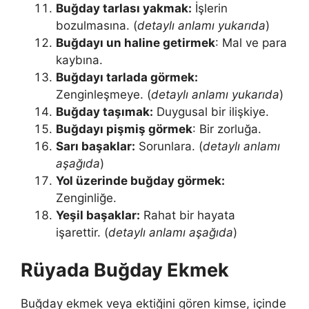
Buğday tarlası yakmak:
İş­lerin
bozulmasına. (
detaylı anlamı yukarıda
)
Buğdayı un haline getirmek
: Mal ve para
kaybına.
Buğdayı tarlada görmek:
Zenginleşmeye. (
detaylı anlamı yukarıda
)
Buğday taşımak:
Duygusal bir ilişkiye.
Buğdayı pişmiş görmek
: Bir zorluğa.
Sarı başaklar:
Sorun­lara. (
detaylı anlamı
aşağıda
)
Yol üzerinde buğday görmek:
Zenginliğe.
Yeşil başaklar:
Rahat bir hayata
işarettir. (
detaylı anlamı aşağıda
)
Rüyada Buğday Ekmek
Buğday ekmek veya ektiğini gören kimse, içinde