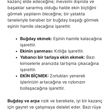
kazanç elde edeceğine; mevsimi dışında ve
başaklar sararmış olduğu halde ekin biçtiğini
görmek yaşlıların öleceğine; bir yatakta
taneleriyle beraber bir buğday başağı gör­mek
eşinin hamile olacağına işarettir.
Buğday ekmek:
Eşinin hamile kalacağına
işarettir.
Ekinin yanması:
Kıtlığa işarettir.
Yabancı bir tarlaya ekin ekmek:
Bazı
kimselerle aranızda tartışma çıkacağına
işarettir.
EKİN BİÇMEK:
Zorlukları yenerek
işlerinizin artacağına ve rızkınızın
bollaşacağına işarettir.
Buğday ve arpa
rızık ve berekete, iyi bir kazanç
için gayret ve çalışmaya delalet eder. Bazı rü­ya