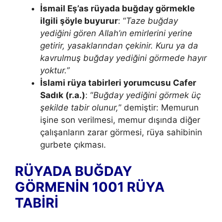
İsmail Eş’as rüyada buğday görmekle
ilgili şöyle buyurur
: “
Taze buğday
yediğini gören Allah’ın emirlerini yerine
getirir, yasaklarından çekinir. Kuru ya da
kavrulmuş buğday yediğini gör­mede hayır
yoktur.”
İslami rüya tabirleri yorumcusu Cafer
Sadık (r.a.)
: “
Buğday yediğini görmek üç
şekilde tabir olunur,
” demiştir: Memurun
işine son verilmesi, memur dışında diğer
çalışanların zarar görmesi, rüya sahibinin
gurbete çıkması.
RÜYADA BUĞDAY
GÖRMENİN 1001 RÜYA
TABİRİ