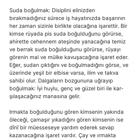
Suda boğul­mak: Disiplini elinizden
bırakmadığınız sürece iş hayatınızda başarının
her zaman sizinle birlikte olacağına işarettir. Bir
kimse rüyada pis suda boğulduğunu görürse,
ahirette cehennem ateşinde yana­cağına temiz
ve berrak suda boğulduğunu görürse, rüyayı
görenin mal ve mülke kavuşacağına işaret eder.
Eğer, sudan çıktığını ve boğulmadığını görse, ve
üzerinde yeşil bir elbise varsa, ilim ve takva
sahibi olur. Dalga­ların bozgununa uğrayıp
boğulmak: İyi huylu, genç ve güzel biri ile kar­
şılaşacağınız manasına gelir.
Irmakta boğulduğunu gören kimsenin yakında
öleceği, çamaşır yıkadığını gören kimsenin ise
dînî bir müesseseye yardım ederek sevap
kazanacağına işaret vardır. Çay ve ırmakta