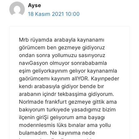
Ayse
18 Kasım 2021 10:00
Mrb rüyamda arabayla kaynanamı
görümcem ben gezmeye gidiyoruz
ondan sonra yollumuzu sasırıyoruz
navıGasyon olmuyor sonrababamla
eşim geliyorkayınım gelıyor kaynanamla
gaörümcemı kayınım alIYOR. Kayınpeder
kendı arabasıyla gidiyor bende bır
arabanın içindr tekbasşima gidiyorum.
Norlmade frankfurt gezmeye gittik ama
bakıyorum turkıyede yasadıgımız bizim
ilçenin giriŞi gelıyorum ama bayagı
moderınlesmis lüks bınalar ama yollu
bulamadım. Ne kayınıma nede