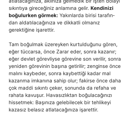
atlatacağınıza, aklınıza gelmedik bir işten dolayı
sıkıntıya gireceğiniz anlamına gelir.
Kendinizi
boğulurken görmek:
Yakınlarda birisi tarafın­
dan aldatılacağınıza ve dikkatli olmanız
gerektiğine işarettir.
Tam boğulmak üzereyken kur­tulduğunu gören,
eğer tüccarsa, önce Zarar eder, sonra kazanır;
eğer dev­let görevliyse görevine son verilir, sonra
yeniden görevinin başına getirilir; zenginse önce
malını kaybeder, sonra kaybettiği kadar mal
kazanma im­kanına sahip olur; fakirse önce daha
çok maddi sıkıntı çeker, sonunda da refaha ve
rahata kavuşur. Havasızlıktan boğulacağınızı
hissetmek: Başınıza gele­bilecek bir tehlikeyi
kazasız belasız atlatacağınıza işarettir.