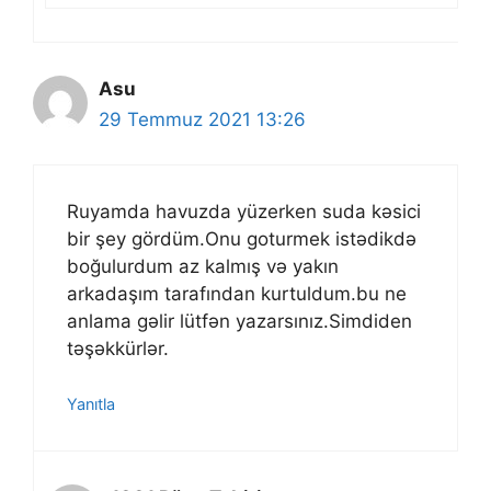
Asu
29 Temmuz 2021 13:26
Ruyamda havuzda yüzerken suda kəsici
bir şey gördüm.Onu goturmek istədikdə
boğulurdum az kalmış və yakın
arkadaşım tarafından kurtuldum.bu ne
anlama gəlir lütfən yazarsınız.Simdiden
təşəkkürlər.
Yanıtla