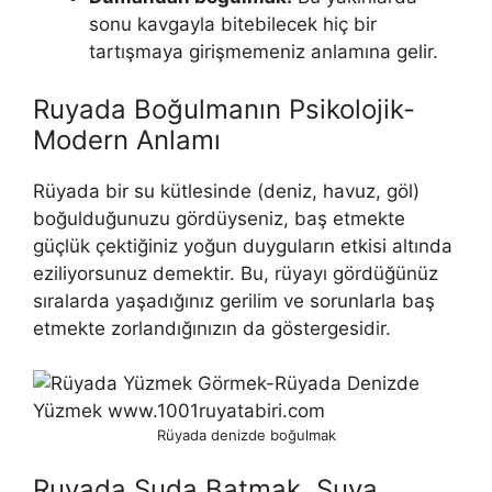
sonu kavgayla bitebilecek hiç bir
tartışmaya gi­rişmemeniz anlamına gelir.
Ruyada Boğulmanın Psikolojik-
Modern Anlamı
Rüyada bir su kütlesinde (deniz, havuz, göl)
boğuldu­ğunuzu gördüyseniz, baş etmekte
güçlük çektiğiniz yoğun duy­guların etkisi altında
eziliyorsunuz demektir. Bu, rüyayı gördüğü­nüz
sıralarda yaşadığınız gerilim ve sorunlarla baş
etmekte zor­landığınızın da göstergesidir.
Rüyada denizde boğulmak
Ruyada Suda Batmak, Suya