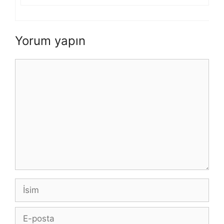
Yorum yapın
Yorum
İsim
E-