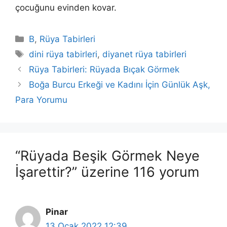
çocuğunu evinden kovar.
Kategoriler
B
,
Rüya Tabirleri
Etiketler
dini rüya tabirleri
,
diyanet rüya tabirleri
Rüya Tabirleri: Rüyada Bıçak Görmek
Boğa Burcu Erkeği ve Kadını İçin Günlük Aşk,
Para Yorumu
“Rüyada Beşik Görmek Neye
İşarettir?” üzerine 116 yorum
Pinar
13 Ocak 2022 12:39