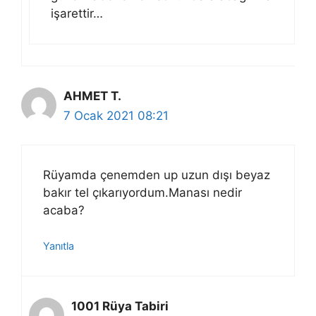
işarettir…
AHMET T.
7 Ocak 2021 08:21
Rüyamda çenemden up uzun dışı beyaz
bakır tel çıkarıyordum.Manası nedir
acaba?
Yanıtla
1001 Rüya Tabiri