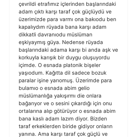
çevrildi etrafımız içlerinden başlarındaki
adam çıktı karşı taraf çok güçlüydü ve
üzerimizde para varmı ona bakıodu ben
kapalıydım rüyada bana karşı adam
dikkatli davranıodu müslüman
eşkiyaymış güya. Nedense rüyada
başlarındaki adama karşı bi anda aşk ve
korkuyla karışık bir duygu oluşuyordu
içimde. O esnada platonik bişeler
yaşıodum. Kağıtta dil sadece bozuk
paralar işine yarıomuş. Üzerimde para
bulamıo o esnada abim gelio
müslümanlığa yakışırmı die onlara
bağarıyor ve o sesini çıkardığı için onu
ortalarına alıp götürüyor o esnada abim
bana kaslı adam lazım diyor. Bizden
taraf erkeklerden biride gidiyor onların
yanına. Ama karşı taraf çok güçlü ve