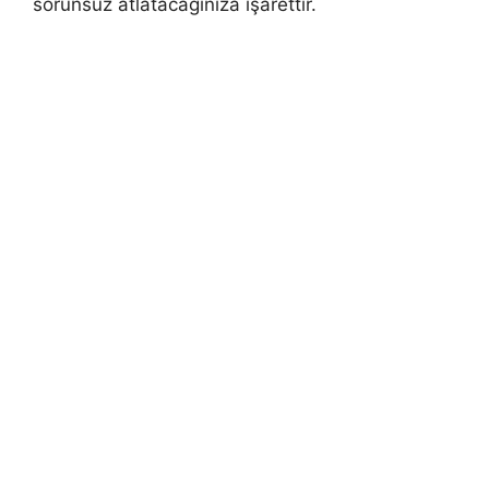
sorunsuz atlatacağınıza işaret­tir.