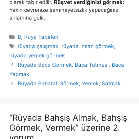
olarak tabir edilir.
Rüşvet verdiğinizi görmek:
Yakın çevrenize samimiyetsizlik yapacağınız
anlamına gelir.
Kategoriler
B
,
Rüya Tabirleri
Etiketler
rüyada çalışmak
,
rüyada insan görmek
,
rüyada yemek görmek
Rüyada Baca Görmek, Baca Tütmesi, Baca
Yapmak
Rüyada Baharat Görmek, Yemek, Satmak
“Rüyada Bahşiş Almak, Bahşiş
Görmek, Vermek” üzerine 2
yorum