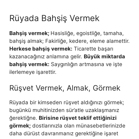
Rüyada Bahşiş Vermek
Bahşiş vermek;
Hasisliğe, egoistliğe, tamaha,
bahşiş almak; Fakirliğe, kedere, eleme alamettir.
Herkese bahşiş vermek:
Ticarette başarı
kazanacağınız anlamına ge­lir.
Büyük miktarda
bahşiş vermek:
Saygınlığın artmasına ve işte
ilerle­meye işarettir.
Rüşvet Vermek, Almak, Görmek
Rüyada bir kimseden rüşvet aldığınızı görmek;
bugünkü muhitinizden sür’atle uzaklaşmanız
ğerektiğne.
Birisine rüşvet teklif ettiğinizi
görmek;
dostlarınızla olan münasebetlerinizde
daha dürüst davranmanız gerektiğine işaret