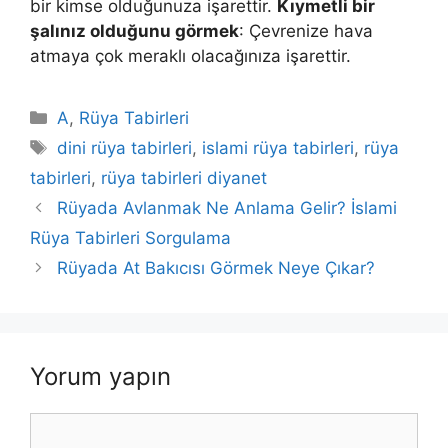
bir kimse olduğunuza işarettir.
Kıymetli bir
şalınız olduğunu gör­mek
: Çevrenize hava
atmaya çok meraklı olacağınıza işarettir.
Kategoriler
A
,
Rüya Tabirleri
Etiketler
dini rüya tabirleri
,
islami rüya tabirleri
,
rüya
tabirleri
,
rüya tabirleri diyanet
Rüyada Avlanmak Ne Anlama Gelir? İslami
Rüya Tabirleri Sorgulama
Rüyada At Bakıcısı Görmek Neye Çıkar?
Yorum yapın
Yorum