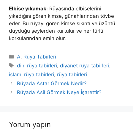
Elbise yıkamak:
Rüyasında elbiselerini
yıkadığını gören kimse, günahlarından tövbe
eder. Bu rüyayı gören kimse sıkıntı ve üzüntü
duyduğu şeylerden kurtulur ve her türlü
korkularından emin olur.
Kategoriler
A
,
Rüya Tabirleri
Etiketler
dini rüya tabirleri
,
diyanet rüya tabirleri
,
islami rüya tabirleri
,
rüya tabirleri
Rüyada Astar Görmek Nedir?
Rüyada Asil Görmek Neye İşarettir?
Yorum yapın