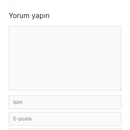
Yorum yapın
Yorum
İsim
E-
posta