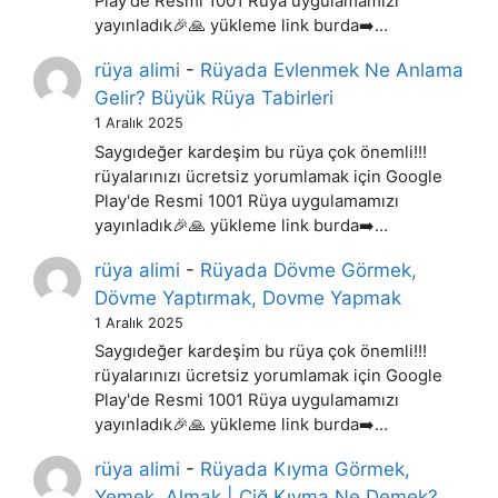
Play'de Resmi 1001 Rüya uygulamamızı
yayınladık🎉🙏 yükleme link burda➡️…
rüya alimi
-
Rüyada Evlenmek Ne Anlama
Gelir? Büyük Rüya Tabirleri
1 Aralık 2025
Saygıdeğer kardeşim bu rüya çok önemli!!!
rüyalarınızı ücretsiz yorumlamak için Google
Play'de Resmi 1001 Rüya uygulamamızı
yayınladık🎉🙏 yükleme link burda➡️…
rüya alimi
-
Rüyada Dövme Görmek,
Dövme Yaptırmak, Dovme Yapmak
1 Aralık 2025
Saygıdeğer kardeşim bu rüya çok önemli!!!
rüyalarınızı ücretsiz yorumlamak için Google
Play'de Resmi 1001 Rüya uygulamamızı
yayınladık🎉🙏 yükleme link burda➡️…
rüya alimi
-
Rüyada Kıyma Görmek,
Yemek, Almak | Çiğ Kıyma Ne Demek?