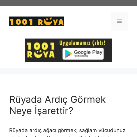
İçeriğe
atla
Menü
Rüyada Ardıç Görmek
Neye İşarettir?
Rüyada ardıç ağacı görmek; sağlam vücudunuz