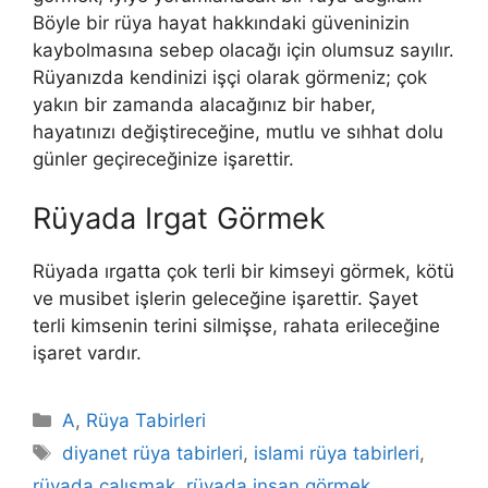
Böyle bir rüya hayat hakkındaki güveninizin
kaybolmasına sebep olacağı için olumsuz sayılır.
Rüyanızda kendinizi işçi olarak görmeniz; çok
yakın bir zamanda alacağınız bir haber,
hayatınızı değiştireceğine, mutlu ve sıhhat dolu
günler geçireceğinize işarettir.
Rüyada Irgat Görmek
Rüyada ırgatta çok terli bir kimseyi görmek, kötü
ve musibet işlerin geleceğine işarettir. Şayet
terli kimsenin terini silmişse, rahata erileceğine
işaret vardır.
Kategoriler
A
,
Rüya Tabirleri
Etiketler
diyanet rüya tabirleri
,
islami rüya tabirleri
,
rüyada çalışmak
,
rüyada insan görmek