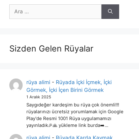
için
ara
Sizden Gelen Rüyalar
rüya alimi
-
Rüyada İçki İçmek, İçki
Görmek, İçki İçen Birini Görmek
1 Aralık 2025
Saygıdeğer kardeşim bu rüya çok önemli!!!
rüyalarınızı ücretsiz yorumlamak için Google
Play'de Resmi 1001 Rüya uygulamamızı
yayınladık🎉🙏 yükleme link burda➡️…
rüya alimi
-
Rüyada Karda Kaymak,