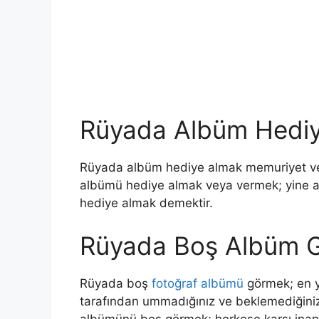
Rüyada Albüm Hedi
Rüyada albüm hediye almak
memuriyet vey
albümü hediye almak veya vermek; yine a
hediye almak demektir.
Rüyada Boş Albüm 
Rüyada boş
fotoğraf albümü
görmek;
en 
tarafından ummadığınız ve beklemediğiniz b
albümünü boş görmek; herkese karşı inanç