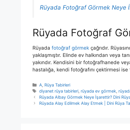
Rüyada Fotoğraf Görmek Neye İşa
Rüyada Fotoğraf G
Rüyada
fotoğraf görmek
çağrıdır. Rüyasın
yaklaşmıştır.
Elinde ev halkından veya tanıd
yakındır.
Kendisini bir fotoğrafhanede veya
hastalığa
,
kendi fotoğrafını çektirmesi ise 
Kategoriler
A
,
Rüya Tabirleri
Etiketler
diyanet rüya tabirleri
,
rüyada ev görmek
,
rüyad
Rüyada Albay Görmek Neye İşarettir? Dini Rüya 
Rüyada Alay Edilmek Alay Etmek | Dini Rüya Ta