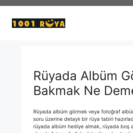
İçeriğe
atla
Rüyada Albüm Gö
Bakmak Ne Dem
Rüyada albüm görmek veya fotoğraf albüm
soru üzerine detaylı bir rüya tabiri hazır
rüyada albüm hediye almak, rüyada boş