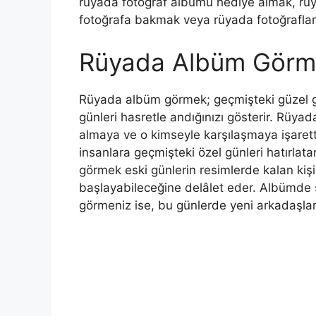
rüyada fotograf albümü hediye almak, rüy
fotoğrafa bakmak veya rüyada fotoğraflar g
Rüyada Albüm Görmek
Rüyada albüm görmek; geçmişteki güzel gü
günleri hasretle andığınızı gösterir.
Rüyada
almaya ve o kimseyle karşılaşmaya işarett
insanlara geçmişteki özel günleri hatırlat
görmek eski günlerin resimlerde kalan kişil
başlayabileceğine delâlet eder. Albümde s
görmeniz ise, bu günlerde yeni arkadaşlar 